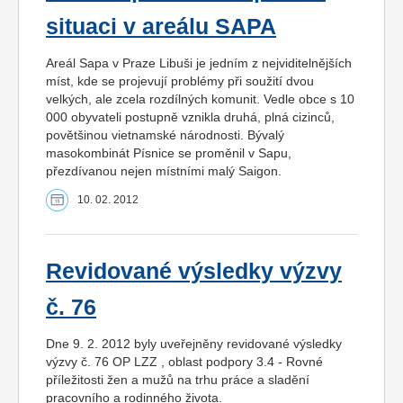
situaci v areálu SAPA
Areál Sapa v Praze Libuši je jedním z nejviditelnějších
míst, kde se projevují problémy při soužití dvou
velkých, ale zcela rozdílných komunit. Vedle obce s 10
000 obyvateli postupně vznikla druhá, plná cizinců,
povětšinou vietnamské národnosti. Bývalý
masokombinát Písnice se proměnil v Sapu,
přezdívanou nejen místními malý Saigon.
10. 02. 2012
Revidované výsledky výzvy
č. 76
Dne 9. 2. 2012 byly uveřejněny revidované výsledky
výzvy č. 76 OP LZZ , oblast podpory 3.4 - Rovné
příležitosti žen a mužů na trhu práce a sladění
pracovního a rodinného života.