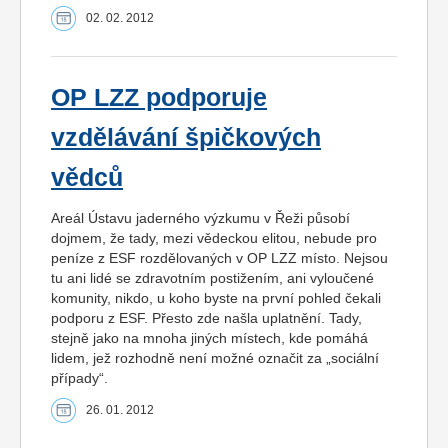
02. 02. 2012
OP LZZ podporuje
vzdělávání špičkových
vědců
Areál Ústavu jaderného výzkumu v Řeži působí
dojmem, že tady, mezi vědeckou elitou, nebude pro
peníze z ESF rozdělovaných v OP LZZ místo. Nejsou
tu ani lidé se zdravotním postižením, ani vyloučené
komunity, nikdo, u koho byste na první pohled čekali
podporu z ESF. Přesto zde našla uplatnění. Tady,
stejně jako na mnoha jiných místech, kde pomáhá
lidem, jež rozhodně není možné označit za „sociální
případy“.
26. 01. 2012