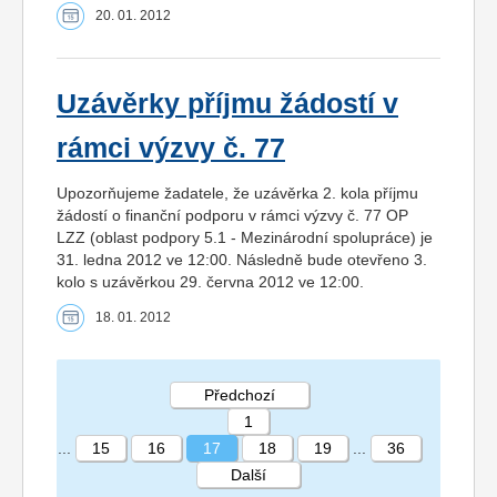
20. 01. 2012
Uzávěrky příjmu žádostí v
rámci výzvy č. 77
Upozorňujeme žadatele, že uzávěrka 2. kola příjmu
žádostí o finanční podporu v rámci výzvy č. 77 OP
LZZ (oblast podpory 5.1 - Mezinárodní spolupráce) je
31. ledna 2012 ve 12:00. Následně bude otevřeno 3.
kolo s uzávěrkou 29. června 2012 ve 12:00.
18. 01. 2012
Předchozí
1
...
15
16
17
18
19
...
36
Další
STRÁNKA 17 36