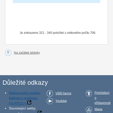
Je zobrazeno 321 - 340 položek z celkového počtu 706.
Na začátek stránky
Důležité odkazy
Elektronické podání
Prohlášení
Větší šance
žádosti o podporu
o
Youtube
(IS KP21+)
přístupnosti
Související weby:
Mapa