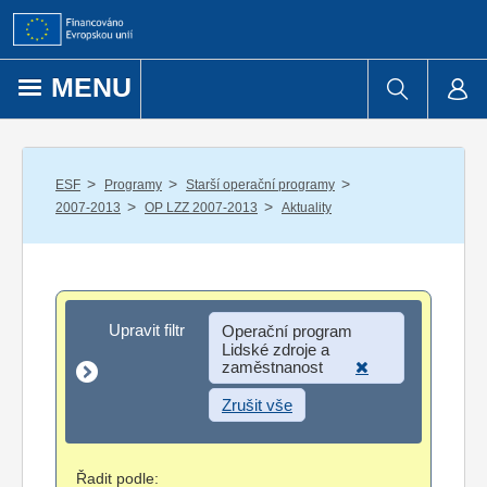
Přejít k obsahu
MENU
/
/
/
ESF
Programy
Starší operační programy
/
/
2007-2013
OP LZZ 2007-2013
Aktuality
Upravit filtr
Upravit filtr
Operační program
Lidské zdroje a
zaměstnanost
Zrušit vše
Řadit podle: