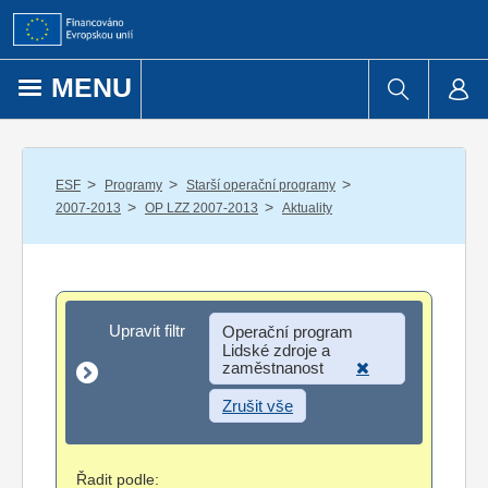
Přejít k obsahu
MENU
/
/
/
ESF
Programy
Starší operační programy
/
/
2007-2013
OP LZZ 2007-2013
Aktuality
Upravit filtr
Upravit filtr
Operační program
Lidské zdroje a
zaměstnanost
Zrušit vše
Řadit podle: