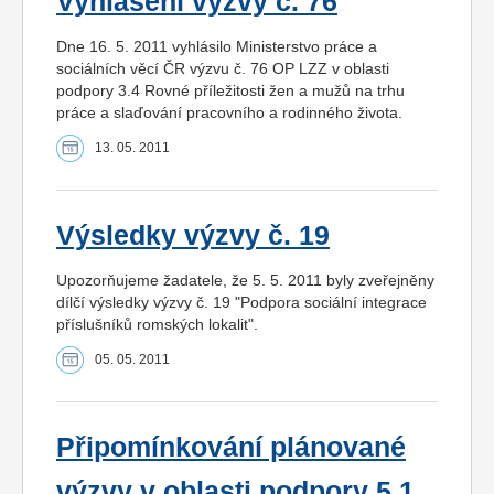
Vyhlášení výzvy č. 76
Dne 16. 5. 2011 vyhlásilo Ministerstvo práce a
sociálních věcí ČR výzvu č. 76 OP LZZ v oblasti
podpory 3.4 Rovné příležitosti žen a mužů na trhu
práce a slaďování pracovního a rodinného života.
13. 05. 2011
Výsledky výzvy č. 19
Upozorňujeme žadatele, že 5. 5. 2011 byly zveřejněny
dílčí výsledky výzvy č. 19 "Podpora sociální integrace
příslušníků romských lokalit".
05. 05. 2011
Připomínkování plánované
výzvy v oblasti podpory 5.1