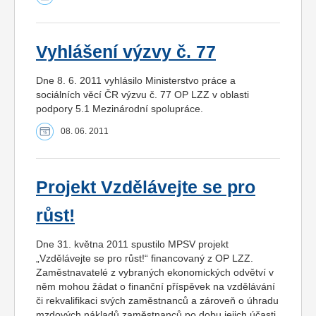
Vyhlášení výzvy č. 77
Dne 8. 6. 2011 vyhlásilo Ministerstvo práce a
sociálních věcí ČR výzvu č. 77 OP LZZ v oblasti
podpory 5.1 Mezinárodní spolupráce.
08. 06. 2011
Projekt Vzdělávejte se pro
růst!
Dne 31. května 2011 spustilo MPSV projekt
„Vzdělávejte se pro růst!“ financovaný z OP LZZ.
Zaměstnavatelé z vybraných ekonomických odvětví v
něm mohou žádat o finanční příspěvek na vzdělávání
či rekvalifikaci svých zaměstnanců a zároveň o úhradu
mzdových nákladů zaměstnanců po dobu jejich účasti