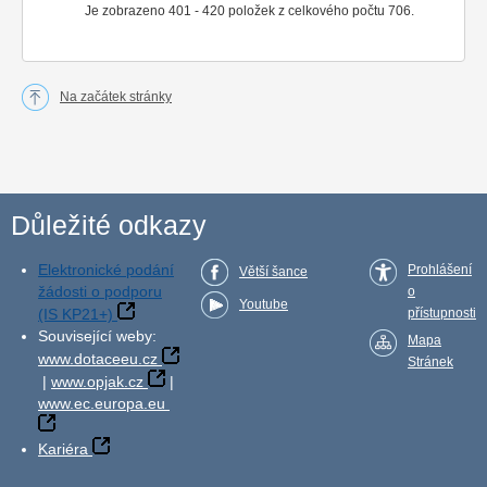
Je zobrazeno 401 - 420 položek z celkového počtu 706.
Na začátek stránky
Důležité odkazy
Elektronické podání
Prohlášení
Větší šance
žádosti o podporu
o
Youtube
(IS KP21+)
přístupnosti
Související weby:
Mapa
www.dotaceeu.cz
Stránek
|
www.opjak.cz
|
www.ec.europa.eu
Kariéra