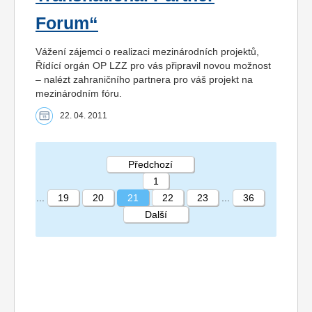
Forum“
Vážení zájemci o realizaci mezinárodních projektů,
Řídící orgán OP LZZ pro vás připravil novou možnost
– nalézt zahraničního partnera pro váš projekt na
mezinárodním fóru.
22. 04. 2011
Předchozí
1
...
19
20
21
22
23
...
36
Další
STRÁNKA 21 36