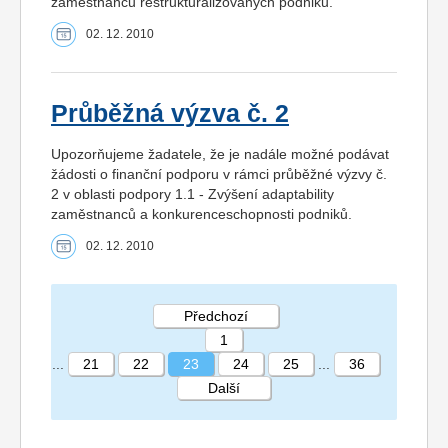
zaměstnanců restrukturalizovaných podniků.
02. 12. 2010
Průběžná výzva č. 2
Upozorňujeme žadatele, že je nadále možné podávat
žádosti o finanční podporu v rámci průběžné výzvy č.
2 v oblasti podpory 1.1 - Zvýšení adaptability
zaměstnanců a konkurenceschopnosti podniků.
02. 12. 2010
Předchozí
1
...
21
22
23
24
25
...
36
Další
STRÁNKA 23 36