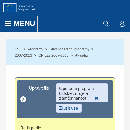
Přejít k obsahu
MENU
/
/
/
ESF
Programy
Starší operační programy
/
/
2007-2013
OP LZZ 2007-2013
Aktuality
Upravit filtr
Upravit filtr
Operační program
Lidské zdroje a
zaměstnanost
Zrušit vše
Řadit podle: