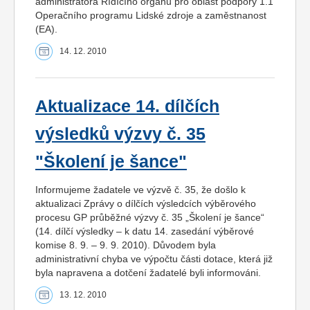
administrátora Řídícího orgánu pro oblast podpory 1.1
Operačního programu Lidské zdroje a zaměstnanost
(EA).
14. 12. 2010
Aktualizace 14. dílčích
výsledků výzvy č. 35
"Školení je šance"
Informujeme žadatele ve výzvě č. 35, že došlo k
aktualizaci Zprávy o dílčích výsledcích výběrového
procesu GP průběžné výzvy č. 35 „Školení je šance“
(14. dílčí výsledky – k datu 14. zasedání výběrové
komise 8. 9. – 9. 9. 2010). Důvodem byla
administrativní chyba ve výpočtu části dotace, která již
byla napravena a dotčení žadatelé byli informováni.
13. 12. 2010