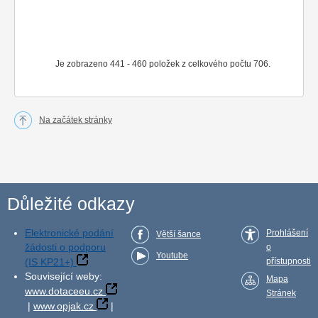
Je zobrazeno 441 - 460 položek z celkového počtu 706.
Na začátek stránky
Důležité odkazy
Elektronické podání
Prohlášení
Větší šance
žádosti o podporu
o
Youtube
(IS KP21+)
přístupnosti
Související weby:
Mapa
www.dotaceeu.cz
Stránek
|
www.opjak.cz
|