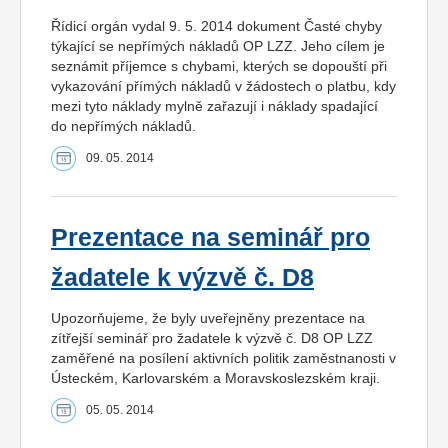
Řídicí orgán vydal 9. 5. 2014 dokument Časté chyby
týkající se nepřímých nákladů OP LZZ. Jeho cílem je
seznámit příjemce s chybami, kterých se dopouští při
vykazování přímých nákladů v žádostech o platbu, kdy
mezi tyto náklady mylně zařazují i náklady spadající
do nepřímých nákladů.
09. 05. 2014
Prezentace na seminář pro
žadatele k výzvě č. D8
Upozorňujeme, že byly uveřejněny prezentace na
zítřejší seminář pro žadatele k výzvě č. D8 OP LZZ
zaměřené na posílení aktivních politik zaměstnanosti v
Ústeckém, Karlovarském a Moravskoslezském kraji.
05. 05. 2014