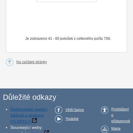
Je zobrazeno 41 - 60 položek z celkového počtu 706.
Na začátek stránky
Důležité odkazy
Elektronické podání
Prohlášení
Větší šance
žádosti o podporu
o
Youtube
(IS KP21+)
přístupnosti
Související weby:
Mapa