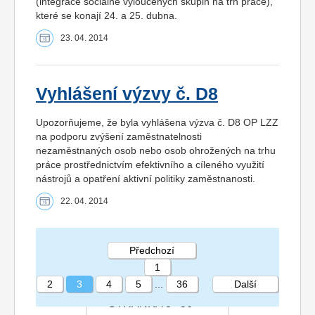
(integrace sociálně vyloučených skupin na trh práce),
které se konají 24. a 25. dubna.
23. 04. 2014
Vyhlášení výzvy č. D8
Upozorňujeme, že byla vyhlášena výzva č. D8 OP LZZ
na podporu zvýšení zaměstnatelnosti
nezaměstnaných osob nebo osob ohrožených na trhu
práce prostřednictvím efektivního a cíleného využití
nástrojů a opatření aktivní politiky zaměstnanosti.
22. 04. 2014
Předchozí
1
2
3
4
5
...
36
Další
STRÁNKA 3 36