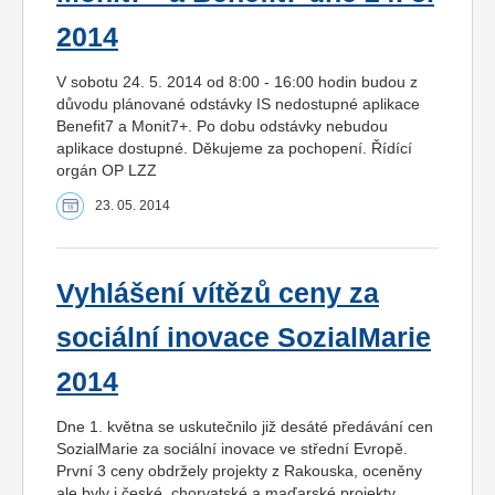
2014
V sobotu 24. 5. 2014 od 8:00 - 16:00 hodin budou z
důvodu plánované odstávky IS nedostupné aplikace
Benefit7 a Monit7+. Po dobu odstávky nebudou
aplikace dostupné. Děkujeme za pochopení. Řídící
orgán OP LZZ
23. 05. 2014
Vyhlášení vítězů ceny za
sociální inovace SozialMarie
2014
Dne 1. května se uskutečnilo již desáté předávání cen
SozialMarie za sociální inovace ve střední Evropě.
První 3 ceny obdržely projekty z Rakouska, oceněny
ale byly i české, chorvatské a maďarské projekty.