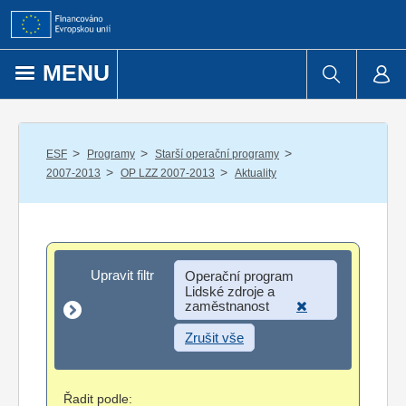
Přejít k obsahu
MENU
/
/
/
ESF
Programy
Starší operační programy
/
/
2007-2013
OP LZZ 2007-2013
Aktuality
Upravit filtr
Upravit filtr
Operační program
Lidské zdroje a
zaměstnanost
Zrušit vše
Řadit podle: