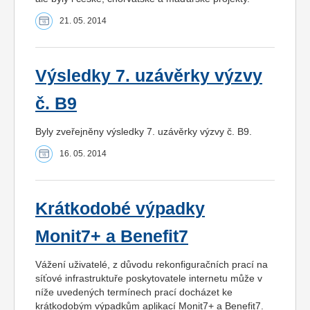
21. 05. 2014
Výsledky 7. uzávěrky výzvy
č. B9
Byly zveřejněny výsledky 7. uzávěrky výzvy č. B9.
16. 05. 2014
Krátkodobé výpadky
Monit7+ a Benefit7
Vážení uživatelé, z důvodu rekonfiguračních prací na
síťové infrastruktuře poskytovatele internetu může v
níže uvedených termínech prací docházet ke
krátkodobým výpadkům aplikací Monit7+ a Benefit7.