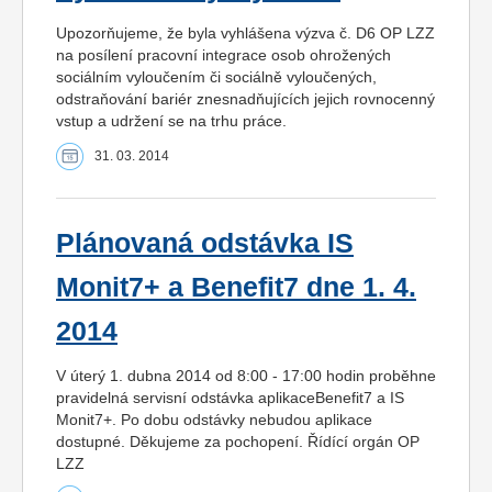
Upozorňujeme, že byla vyhlášena výzva č. D6 OP LZZ
na posílení pracovní integrace osob ohrožených
sociálním vyloučením či sociálně vyloučených,
odstraňování bariér znesnadňujících jejich rovnocenný
vstup a udržení se na trhu práce.
31. 03. 2014
Plánovaná odstávka IS
Monit7+ a Benefit7 dne 1. 4.
2014
V úterý 1. dubna 2014 od 8:00 - 17:00 hodin proběhne
pravidelná servisní odstávka aplikaceBenefit7 a IS
Monit7+. Po dobu odstávky nebudou aplikace
dostupné. Děkujeme za pochopení. Řídící orgán OP
LZZ