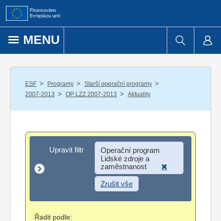
Přejít k obsahu
MENU
/
/
/
ESF
Programy
Starší operační programy
/
/
2007-2013
OP LZZ 2007-2013
Aktuality
Upravit filtr
Upravit filtr
Operační program
Lidské zdroje a
zaměstnanost
Zrušit vše
Řadit podle: