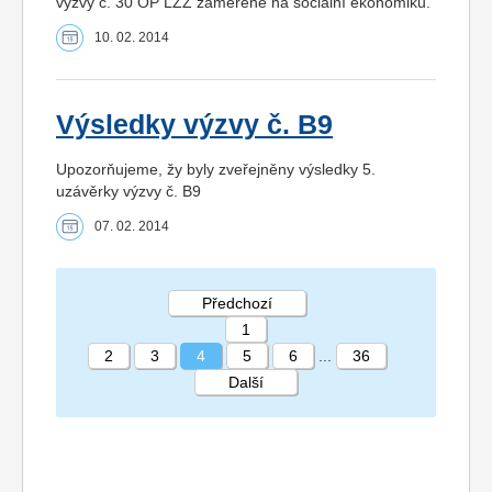
výzvy č. 30 OP LZZ zaměřené na sociální ekonomiku.
10. 02. 2014
Výsledky výzvy č. B9
Upozorňujeme, žy byly zveřejněny výsledky 5.
uzávěrky výzvy č. B9
07. 02. 2014
Předchozí
1
2
3
4
5
6
...
36
Další
STRÁNKA 4 36