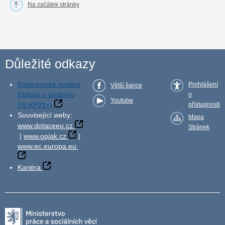
Na začátek stránky
Důležité odkazy
Elektronické podání
Prohlášení
Větší šance
žádosti o podporu
o
Youtube
(IS KP21+)
přístupnosti
Související weby:
Mapa
www.dotaceeu.cz
Stránek
|
www.opjak.cz
|
www.ec.europa.eu
Kariéra