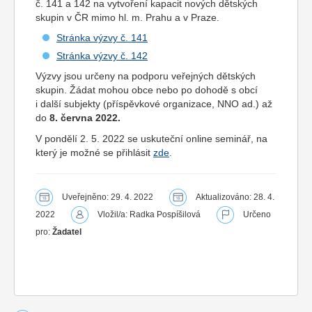
č. 141 a 142 na vytvoření kapacit nových dětských
skupin v ČR mimo hl. m. Prahu a v Praze.
Stránka výzvy č. 141
Stránka výzvy č. 142
Výzvy jsou určeny na podporu veřejných dětských
skupin. Žádat mohou obce nebo po dohodě s obcí
i další subjekty (příspěvkové organizace, NNO ad.) až
do
8. června 2022.
V pondělí 2. 5. 2022 se uskuteční online seminář, na
který je možné se přihlásit
zde
.
Uveřejněno: 29. 4. 2022
Aktualizováno: 28. 4.
2022
Vložil/a: Radka Pospíšilová
Určeno
pro:
Žadatel