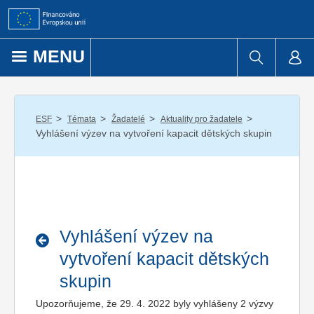
Přejít k obsahu
MENU
/
/
/
/
ESF
Témata
Žadatelé
Aktuality pro žadatele
Vyhlášení výzev na vytvoření kapacit dětských skupin
Vyhlášení výzev na
vytvoření kapacit dětských
skupin
Upozorňujeme, že 29. 4. 2022 byly vyhlášeny 2 výzvy