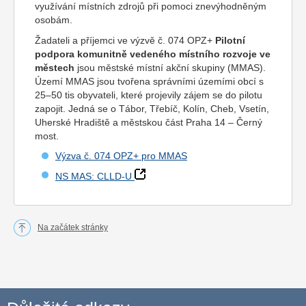
využívání místních zdrojů při pomoci znevýhodněným
osobám.
Žadateli a příjemci ve výzvě č. 074 OPZ+
Pilotní
podpora komunitně vedeného místního rozvoje ve
městech
jsou městské místní akční skupiny (MMAS).
Území MMAS jsou tvořena správními územími obcí s
25–50 tis obyvateli, které projevily zájem se do pilotu
zapojit. Jedná se o Tábor, Třebíč, Kolín, Cheb, Vsetín,
Uherské Hradiště a městskou část Praha 14 – Černý
most.
Výzva č. 074 OPZ+ pro MMAS
NS MAS: CLLD-U
Na začátek stránky