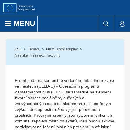
Přejít k obsahu
MENU
/
/
/
ESF
Témata
Místní akční skupiny
Městské místní akční skupiny
Pilotní podpora komunitně vedeného místního rozvoje
ve městech (CLLD-U) v Operačním programu
Zaměstnanost plus (OPZ+) se zaměřuje na zlepšení
životní situace sociálně vyloučených a
znevýhodněných osob s ohledem na jejich potřeby a
zvýšení dostupnosti služeb v jejich přirozeném
prostředí. Klíčovými aspekty jsou vytvoření funkčních
komunit, zapojení místních aktérů, kteří budou aktivně
participovat na řešení lokálních problémů a efektivní