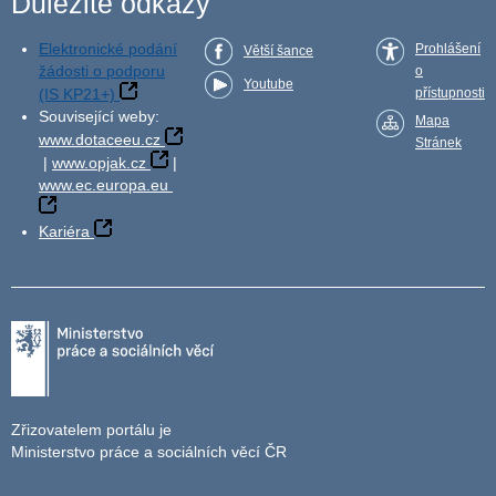
Důležité odkazy
Elektronické podání
Prohlášení
Větší šance
žádosti o podporu
o
Youtube
(IS KP21+)
přístupnosti
Související weby:
Mapa
www.dotaceeu.cz
Stránek
|
www.opjak.cz
|
www.ec.europa.eu
Kariéra
Zřizovatelem portálu je
Ministerstvo práce a sociálních věcí ČR