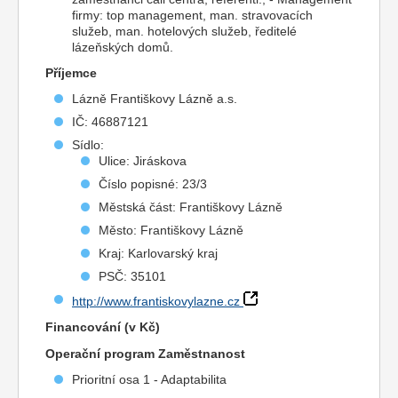
firmy: top management, man. stravovacích
služeb, man. hotelových služeb, ředitelé
lázeňských domů.
Příjemce
Lázně Františkovy Lázně a.s.
IČ: 46887121
Sídlo:
Ulice: Jiráskova
Číslo popisné: 23/3
Městská část: Františkovy Lázně
Město: Františkovy Lázně
Kraj: Karlovarský kraj
PSČ: 35101
http://www.frantiskovylazne.cz
Financování (v Kč)
Operační program Zaměstnanost
Prioritní osa 1 - Adaptabilita