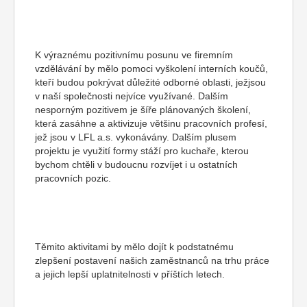
K výraznému pozitivnímu posunu ve firemním
vzdělávání by mělo pomoci vyškolení interních koučů,
kteří budou pokrývat důležité odborné oblasti, ježjsou
v naší společnosti nejvíce využívané. Dalším
nesporným pozitivem je šíře plánovaných školení,
která zasáhne a aktivizuje většinu pracovních profesí,
jež jsou v LFL a.s. vykonávány. Dalším plusem
projektu je využití formy stáží pro kuchaře, kterou
bychom chtěli v budoucnu rozvíjet i u ostatních
pracovních pozic.
Těmito aktivitami by mělo dojít k podstatnému
zlepšení postavení našich zaměstnanců na trhu práce
a jejich lepší uplatnitelnosti v příštích letech.