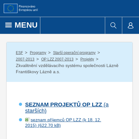
Přejít k obsahu
MENU
/
/
/
ESF
Programy
Starší operační programy
/
/
/
2007-2013
OP LZZ 2007-2013
Projekty
Zkvalitnění vzdělávacího systému společnosti Lázně
Františkovy Lázně a.s.
SEZNAM PROJEKTŮ OP LZZ
(a
starších)
seznam příjemců OP LZZ (k 18. 12.
2015)