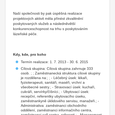
Naší společnosti by pak úspěšná realizace
projektových aktivit měla přinést zkvalitnění
poskytovaných služeb a následněvětší
konkurenceschopnost na trhu s poskytováním
lázeňské péče.
Kdy, kde, pro koho
Termín realizace: 1. 7. 2013 - 30. 6. 2015
Cílová skupina: Cílová skupina zahrnuje 333
osob. ; ; Zaměstnanecká struktura cílové skupiny
je rozdělena na:; ; - Léčebný úsek: lékaři,
fyzioterapeuti, sanitáři, maséři, vrchní a
všeobecné sestry.; - Stravovací úsek: kuchaři,
cukráři, servírky/číšníci.; - Ubytovací úsek:
recepční, referentky ubytovacího úseku,
zaměstnankyně úklidového servisu, manažeři.; -
Administrativa: zaměstnanci obchodního
oddělení, zaměstnanci informačního centra,
zaměstnanci call centra, referenti.; - Management