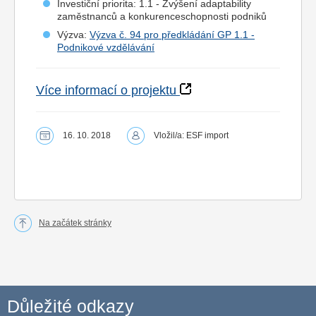
Investiční priorita: 1.1 - Zvýšení adaptability
zaměstnanců a konkurenceschopnosti podniků
Výzva:
Výzva č. 94 pro předkládání GP 1.1 -
Podnikové vzdělávání
Více informací o projektu
16. 10. 2018
Vložil/a: ESF import
Na začátek stránky
Důležité odkazy