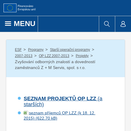
Přejít k obsahu
MENU
/
/
/
ESF
Programy
Starší operační programy
/
/
/
2007-2013
OP LZZ 2007-2013
Projekty
Zvyšování odborných znalostí a dovedností
zaměstnanců Z + M Servis, spol. s r.o.
SEZNAM PROJEKTŮ OP LZZ
(a
starších)
seznam příjemců OP LZZ (k 18. 12.
2015)