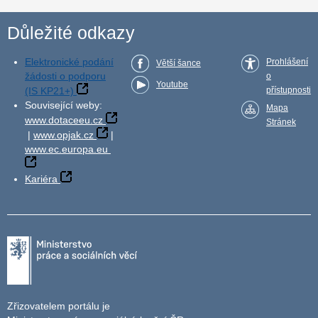
Důležité odkazy
Elektronické podání
Prohlášení
Větší šance
žádosti o podporu
o
Youtube
(IS KP21+)
přístupnosti
Související weby:
Mapa
www.dotaceeu.cz
Stránek
|
www.opjak.cz
|
www.ec.europa.eu
Kariéra
Zřizovatelem portálu je