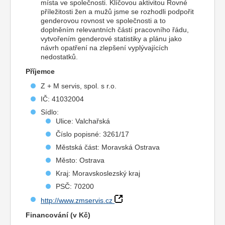
místa ve společnosti. Klíčovou aktivitou Rovné
příležitosti žen a mužů jsme se rozhodli podpořit
genderovou rovnost ve společnosti a to
doplněním relevantních částí pracovního řádu,
vytvořením genderové statistiky a plánu jako
návrh opatření na zlepšení vyplývajících
nedostatků.
Příjemce
Z + M servis, spol. s r.o.
IČ: 41032004
Sídlo:
Ulice: Valchařská
Číslo popisné: 3261/17
Městská část: Moravská Ostrava
Město: Ostrava
Kraj: Moravskoslezský kraj
PSČ: 70200
http://www.zmservis.cz
Financování (v Kč)