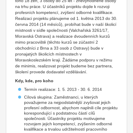
toho 18 žen, 3 osoby do 25 let - znevýhodněné osoby
na trhu práce. U účastníků projektu dojde k rozvoji
profesních kompetencí, zvýšení odborné kvalifikace.
Realizaci projektu plánujeme od 1. května 2013 do 30.
června 2014 (14 měsíců), probíhat bude v naší školicí
místnosti v sídle společnosti (Valchařská 3261/17,
Moravská Ostrava) a realizace dvoudenních kurzů
mimo pracoviště (těchto kurzů se zúčastní 2
obchodníci z Brna a 33 osob z Ostravy) bude v
pronajatých školicích místnostech v
Moravskoslezském kraji. Žádáme podporu v režimu
de minimis, realizovat projekt budeme bez partnera,
školení provede dodavatel vzdělávání.
Kdy, kde, pro koho
Termín realizace: 1. 5. 2013 - 30. 6. 2014
Cílová skupina: Zaměstnanci, u kterých
považujeme za nejpodstatnější zvyšovat jejich
profesní odbornost, abychom naplnili cíle projektu
korespondující s podstatnou částí cílů
společnosti. Účastníky projektu motivujeme
rozvojem jejich kompetencí, zvýšením odborné
kvalifikace a trvalou udržitelností pracovního