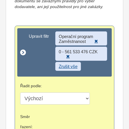
dokumentů se závaznými pravidly pro výběr
dodavatele, ani její použitelnost pro jiné zakázky.
Upravit filtr
Upravit filtr
Operační program
Zaměstnanost
0 - 561 533 476 CZK
Zrušit vše
Řadit podle:
Směr
řazení: