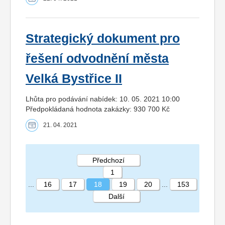
Strategický dokument pro
řešení odvodnění města
Velká Bystřice II
Lhůta pro podávání nabídek: 10. 05. 2021 10:00
Předpokládaná hodnota zakázky: 930 700 Kč
21. 04. 2021
Předchozí
1
...
16
17
18
19
20
...
153
Další
STRÁNKA 18 153