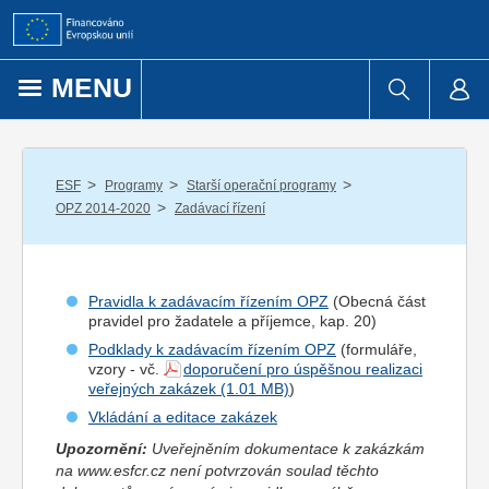
Přejít k obsahu
MENU
/
/
/
ESF
Programy
Starší operační programy
/
OPZ 2014-2020
Zadávací řízení
Pravidla k zadávacím řízením OPZ
(Obecná část
pravidel pro
žadatel
e a
příjemce
, kap. 20)
Podklady k zadávacím řízením OPZ
(formuláře,
vzory - vč.
doporučení pro úspěšnou realizaci
veřejných zakázek
)
Vkládání a editace zakázek
Upozornění:
Uveřejněním dokumentace k zakázkám
na www.esfcr.cz není potvrzován soulad těchto