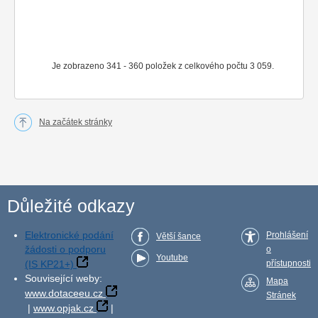
Je zobrazeno 341 - 360 položek z celkového počtu 3 059.
Na začátek stránky
Důležité odkazy
Elektronické podání
Prohlášení
Větší šance
žádosti o podporu
o
Youtube
(IS KP21+)
přístupnosti
Související weby:
Mapa
www.dotaceeu.cz
Stránek
|
www.opjak.cz
|