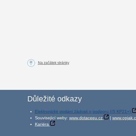
Na začátek stránky
Důležité odkazy
Elektronické podání žádosti o podporu (IS KP21+)
Související weby:
www.dotaceeu.cz
|
www.opjak.c
Kariéra