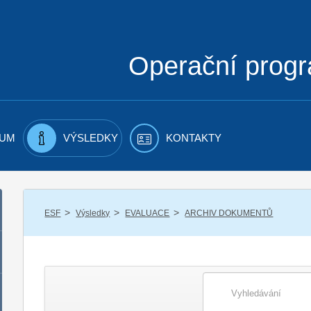
Operační prog
UM
VÝSLEDKY
KONTAKTY
/
/
/
ESF
Výsledky
EVALUACE
ARCHIV DOKUMENTŮ