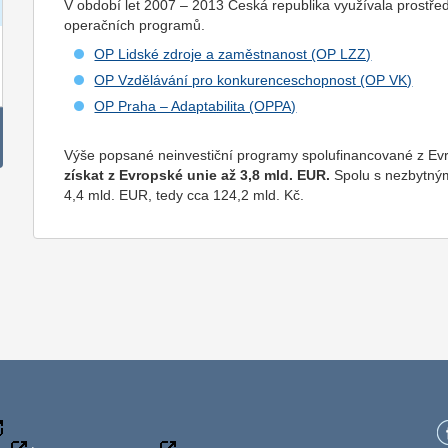
V období let 2007 – 2013 Česká republika využívala prostřed
operačních programů.
OP Lidské zdroje a zaměstnanost (OP LZZ)
OP Vzdělávání pro konkurenceschopnost (OP VK)
OP Praha – Adaptabilita (OPPA)
Výše popsané neinvestiční programy spolufinancované z Ev
získat z Evropské unie až 3,8 mld. EUR.
Spolu s nezbytným
4,4 mld. EUR, tedy cca 124,2 mld. Kč.