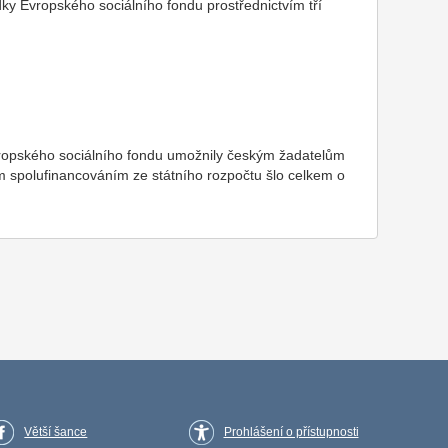
ky Evropského sociálního fondu prostřednictvím tří
ropského sociálního fondu umožnily českým žadatelům
 spolufinancováním ze státního rozpočtu šlo celkem o
Větší šance
Prohlášení o přístupnosti