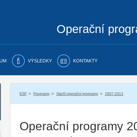
Operační prog
UM
VÝSLEDKY
KONTAKTY
/
/
/
ESF
Programy
Starší operační programy
2007-2013
Operační programy 2