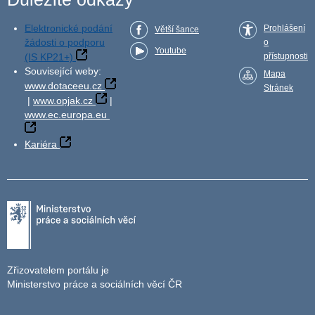
Elektronické podání
Prohlášení
Větší šance
žádosti o podporu
o
Youtube
(IS KP21+)
přístupnosti
Související weby:
Mapa
www.dotaceeu.cz
Stránek
|
www.opjak.cz
|
www.ec.europa.eu
Kariéra
Zřizovatelem portálu je
Ministerstvo práce a sociálních věcí ČR