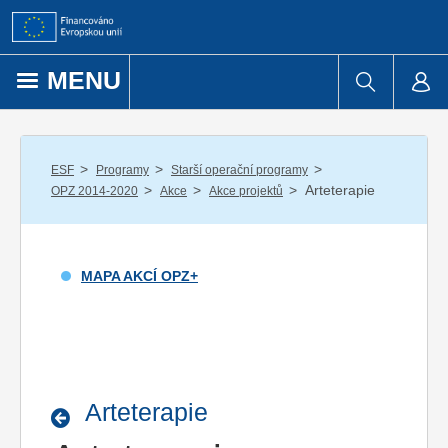
Přejít k obsahu
MENU
/
/
/
ESF
Programy
Starší operační programy
/
/
/
Arteterapie
OPZ 2014-2020
Akce
Akce projektů
MAPA AKCÍ OPZ+
Arteterapie