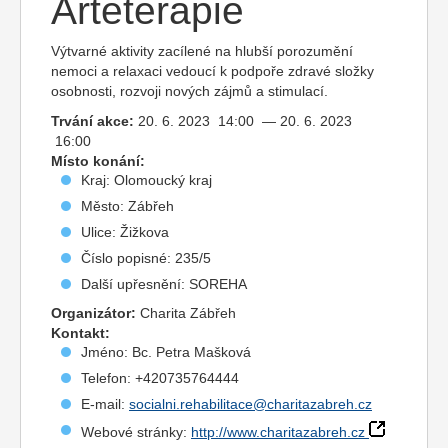
Arteterapie
Výtvarné aktivity zacílené na hlubší porozumění
nemoci a relaxaci vedoucí k podpoře zdravé složky
osobnosti, rozvoji nových zájmů a stimulací.
Trvání akce:
20. 6. 2023 14:00 — 20. 6. 2023
16:00
Místo konání:
Kraj: Olomoucký kraj
Město: Zábřeh
Ulice: Žižkova
Číslo popisné: 235/5
Další upřesnění: SOREHA
Organizátor:
Charita Zábřeh
Kontakt:
Jméno: Bc. Petra Mašková
Telefon: +420735764444
E-mail:
socialni.rehabilitace@charitazabreh.cz
Webové stránky:
http://www.charitazabreh.cz