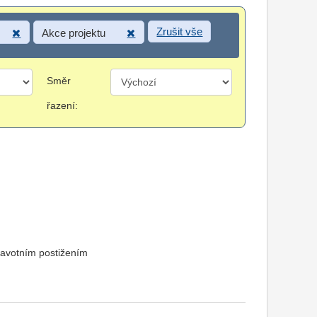
Zrušit vše
Akce projektu
Směr
řazení:
ravotním postižením