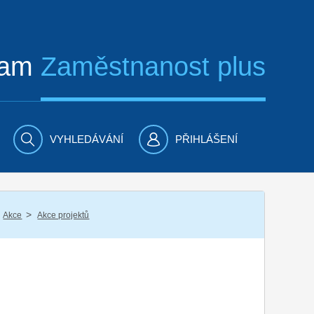
ram
Zaměstnanost plus
VYHLEDÁVÁNÍ
PŘIHLÁŠENÍ
/
Akce
Akce projektů