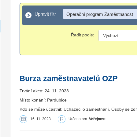
Upravit filtr
Upravit filtr
Operační program Zaměstnanost
Řadit podle:
Burza zaměstnavatelů OZP
Trvání akce: 24. 11. 2023
Místo konání: Pardubice
Kdo se může účastnit: Uchazeči o zaměstnání, Osoby se zd
16. 11. 2023
Určeno pro:
Veřejnost