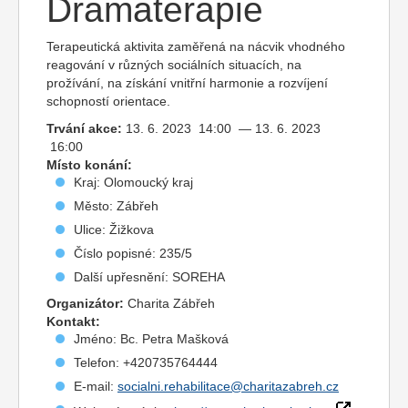
Dramaterapie
Terapeutická aktivita zaměřená na nácvik vhodného
reagování v různých sociálních situacích, na
prožívání, na získání vnitřní harmonie a rozvíjení
schopností orientace.
Trvání akce:
13. 6. 2023 14:00 — 13. 6. 2023
16:00
Místo konání:
Kraj: Olomoucký kraj
Město: Zábřeh
Ulice: Žižkova
Číslo popisné: 235/5
Další upřesnění: SOREHA
Organizátor:
Charita Zábřeh
Kontakt:
Jméno: Bc. Petra Mašková
Telefon: +420735764444
E-mail:
socialni.rehabilitace@charitazabreh.cz