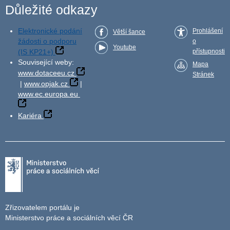
Důležité odkazy
Elektronické podání
Prohlášení
Větší šance
žádosti o podporu
o
Youtube
(IS KP21+)
přístupnosti
Související weby:
Mapa
www.dotaceeu.cz
Stránek
|
www.opjak.cz
|
www.ec.europa.eu
Kariéra
Zřizovatelem portálu je
Ministerstvo práce a sociálních věcí ČR