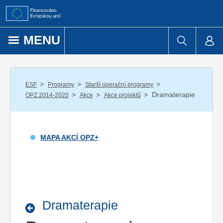
Přejít k obsahu
MENU
/
/
/
ESF
Programy
Starší operační programy
/
/
/
Dramaterapie
OPZ 2014-2020
Akce
Akce projektů
MAPA AKCÍ OPZ+
Dramaterapie