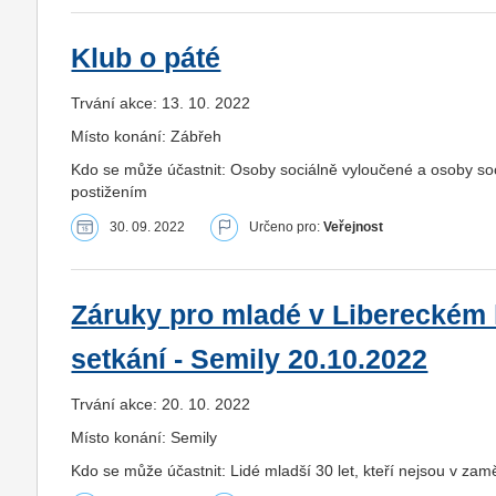
Klub o páté
Trvání akce: 13. 10. 2022
Místo konání: Zábřeh
Kdo se může účastnit: Osoby sociálně vyloučené a osoby s
postižením
30. 09. 2022
Určeno pro:
Veřejnost
Záruky pro mladé v Libereckém k
setkání - Semily 20.10.2022
Trvání akce: 20. 10. 2022
Místo konání: Semily
Kdo se může účastnit: Lidé mladší 30 let, kteří nejsou v zam