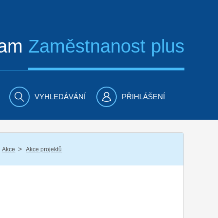
ram
Zaměstnanost plus
VYHLEDÁVÁNÍ
PŘIHLÁŠENÍ
/
Akce
Akce projektů