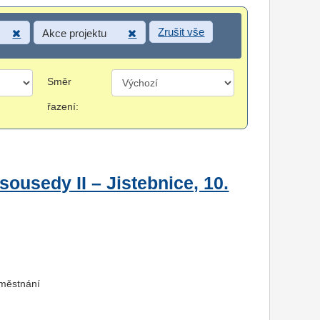
Zrušit vše
Akce projektu
Směr
řazení:
ousedy II – Jistebnice, 10.
aměstnání