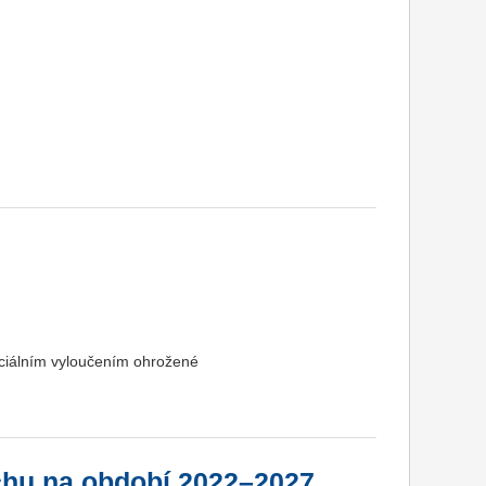
ociálním vyloučením ohrožené
uchu na období 2022–2027