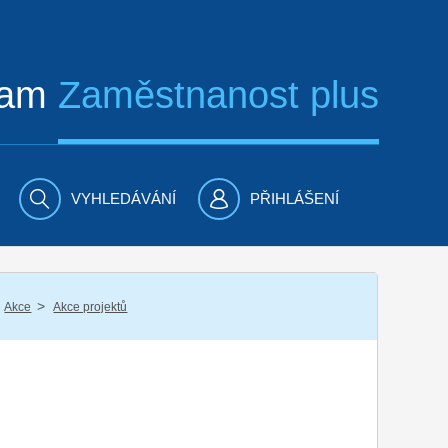
ram
Zaměstnanost plus
VYHLEDÁVÁNÍ
PŘIHLÁŠENÍ
/
Akce
Akce projektů