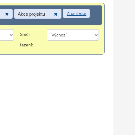
Zrušit vše
Akce projektu
Směr
řazení: