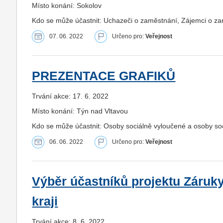
Místo konání: Sokolov
Kdo se může účastnit: Uchazeči o zaměstnání, Zájemci o z
07. 06. 2022
Určeno pro:
Veřejnost
PREZENTACE GRAFIKŮ
Trvání akce: 17. 6. 2022
Místo konání: Týn nad Vltavou
Kdo se může účastnit: Osoby sociálně vyloučené a osoby s
06. 06. 2022
Určeno pro:
Veřejnost
Výběr účastníků projektu Záruk
kraji
Trvání akce: 8. 6. 2022