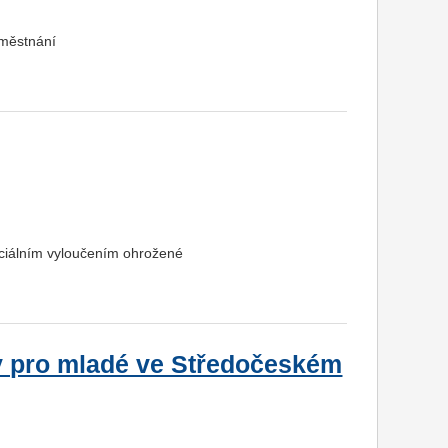
aměstnání
ociálním vyloučením ohrožené
y pro mladé ve Středočeském