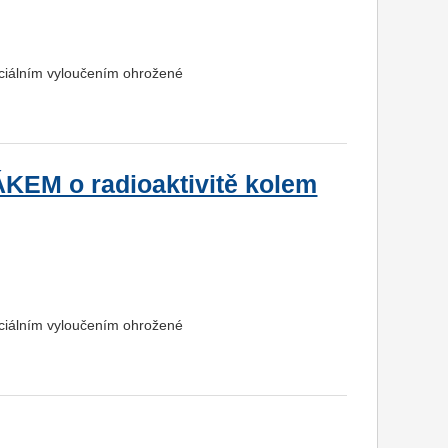
ociálním vyloučením ohrožené
M o radioaktivitě kolem
ociálním vyloučením ohrožené