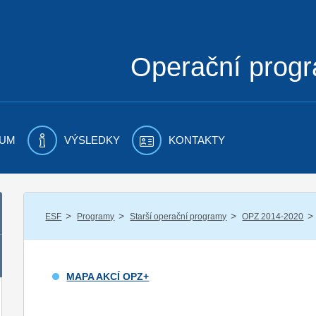
Operační prog
UM
VÝSLEDKY
KONTAKTY
/
/
/
/
ESF
Programy
Starší operační programy
OPZ 2014-2020
MAPA AKCÍ OPZ+