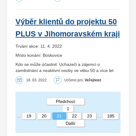
Výběr klientů do projektu 50
PLUS v Jihomoravském kraji
Trvání akce: 11. 4. 2022
Místo konání: Boskovice
Kdo se může účastnit: Uchazeči a zájemci o
zaměstnání a neaktivní osoby ve věku 50 a více let
18. 03. 2022
Určeno pro:
Veřejnost
Předchozí
1
...
19
20
21
22
23
...
185
Další
STRÁNKA 21 185