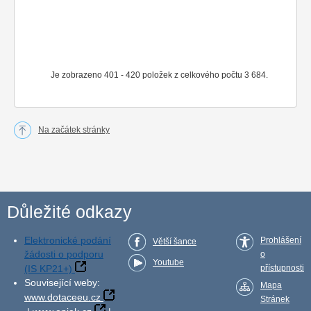
Je zobrazeno 401 - 420 položek z celkového počtu 3 684.
Na začátek stránky
Důležité odkazy
Elektronické podání
Prohlášení
Větší šance
žádosti o podporu
o
Youtube
(IS KP21+)
přístupnosti
Související weby:
Mapa
www.dotaceeu.cz
Stránek