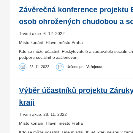
Závěrečná konference projektu E
osob ohrožených chudobou a so
Trvání akce: 6. 12. 2022
Místo konání: Hlavní město Praha
Kdo se může účastnit: Poskytovatelé a zadavatelé sociálních 
podporu sociálního začleňování
23. 11. 2022
Určeno pro:
Veřejnost
Výběr účastníků projektu Záruk
kraji
Trvání akce: 28. 11. 2022
Místo konání: Hlavní město Praha
Kdo se může účastnit: Lidé mladší 30 let, kteří nejsou v zam