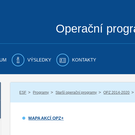
Operační prog
UM
VÝSLEDKY
KONTAKTY
/
/
/
/
ESF
Programy
Starší operační programy
OPZ 2014-2020
MAPA AKCÍ OPZ+