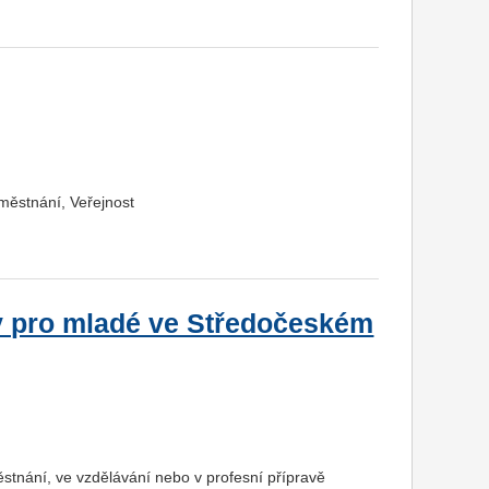
městnání, Veřejnost
y pro mladé ve Středočeském
ěstnání, ve vzdělávání nebo v profesní přípravě