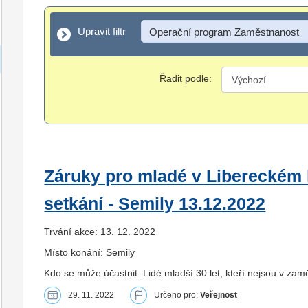
Upravit filtr
Upravit filtr
Operační program Zaměstnanost
Řadit podle:
Záruky pro mladé v Libereckém k
setkání - Semily 13.12.2022
Trvání akce: 13. 12. 2022
Místo konání: Semily
Kdo se může účastnit: Lidé mladší 30 let, kteří nejsou v zam
29. 11. 2022
Určeno pro:
Veřejnost