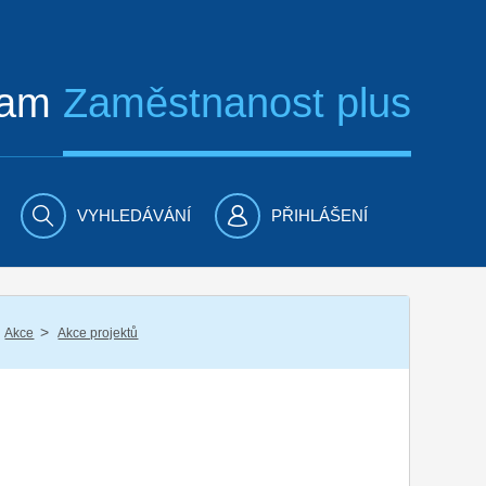
ram
Zaměstnanost plus
VYHLEDÁVÁNÍ
PŘIHLÁŠENÍ
/
Akce
Akce projektů