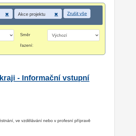
Zrušit vše
Akce projektu
Směr
řazení:
raji - Informační vstupní
ěstnání, ve vzdělávání nebo v profesní přípravě