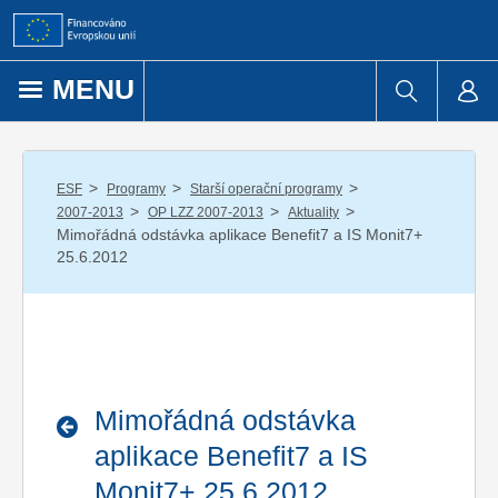
Přejít k obsahu
MENU
/
/
/
ESF
Programy
Starší operační programy
/
/
/
2007-2013
OP LZZ 2007-2013
Aktuality
Mimořádná odstávka aplikace Benefit7 a IS Monit7+
25.6.2012
Mimořádná odstávka
aplikace Benefit7 a IS
Monit7+ 25.6.2012