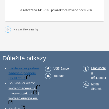
Je zobrazeno 141 - 160 položek z celkového počtu 706.
Na začátek stránky
Důležité odkazy
Elektronické podání
Prohlášení
Větší šance
žádosti o podporu
o
Youtube
(IS KP21+)
přístupnosti
Související weby:
Mapa
www.dotaceeu.cz
Stránek
|
www.opjak.cz
|
www.ec.europa.eu
Kariéra