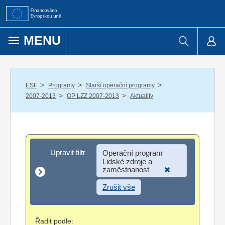
Přejít k obsahu
MENU
/
/
/
ESF
Programy
Starší operační programy
/
/
2007-2013
OP LZZ 2007-2013
Aktuality
Upravit filtr
Upravit filtr
Operační program
Lidské zdroje a
zaměstnanost
Zrušit vše
Řadit podle: