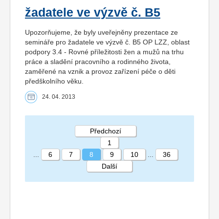
žadatele ve výzvě č. B5
Upozorňujeme, že byly uveřejněny prezentace ze
semináře pro žadatele ve výzvě č. B5 OP LZZ, oblast
podpory 3.4 - Rovné příležitosti žen a mužů na trhu
práce a sladění pracovního a rodinného života,
zaměřené na vznik a provoz zařízení péče o děti
předškolního věku.
24. 04. 2013
Předchozí
1
...
6
7
8
9
10
...
36
Další
STRÁNKA 8 36