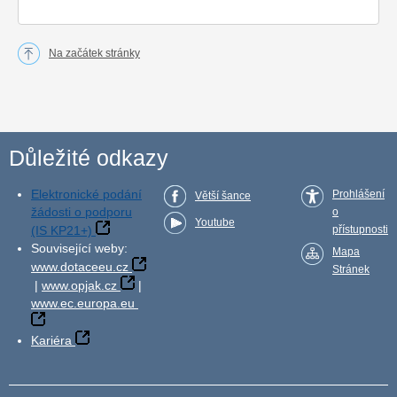
Na začátek stránky
Důležité odkazy
Elektronické podání
Prohlášení
Větší šance
žádosti o podporu
o
Youtube
(IS KP21+)
přístupnosti
Související weby:
Mapa
www.dotaceeu.cz
Stránek
|
www.opjak.cz
|
www.ec.europa.eu
Kariéra