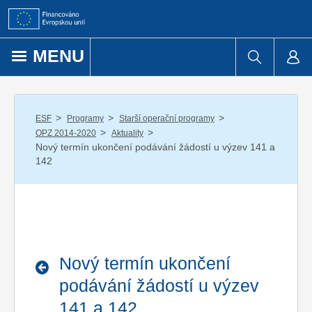
Přejít k obsahu
MENU
/
/
/
ESF
Programy
Starší operační programy
/
/
OPZ 2014-2020
Aktuality
Nový termín ukončení podávání žádostí u výzev 141 a
142
Nový termín ukončení
podávání žádostí u výzev
141 a 142