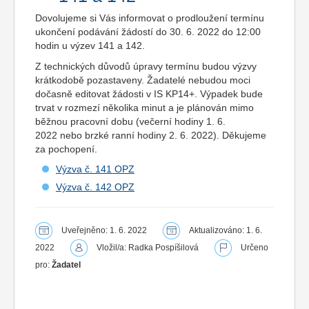
Dovolujeme si Vás informovat o prodloužení termínu
ukončení podávání žádostí do 30. 6. 2022 do 12:00
hodin u výzev 141 a 142.
Z technických důvodů úpravy termínu budou výzvy
krátkodobě pozastaveny. Žadatelé nebudou moci
dočasně editovat žádosti v IS KP14+. Výpadek bude
trvat v rozmezí několika minut a je plánován mimo
běžnou pracovní dobu (večerní hodiny 1. 6.
2022 nebo brzké ranní hodiny 2. 6. 2022). Děkujeme
za pochopení.
Výzva č. 141 OPZ
Výzva č. 142 OPZ
Uveřejněno: 1. 6. 2022
Aktualizováno: 1. 6.
2022
Vložil/a: Radka Pospíšilová
Určeno
pro:
Žadatel