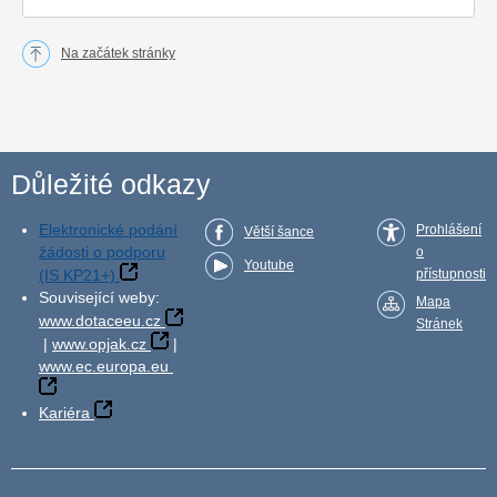
Na začátek stránky
Důležité odkazy
Elektronické podání
Prohlášení
Větší šance
žádosti o podporu
o
Youtube
(IS KP21+)
přístupnosti
Související weby:
Mapa
www.dotaceeu.cz
Stránek
|
www.opjak.cz
|
www.ec.europa.eu
Kariéra