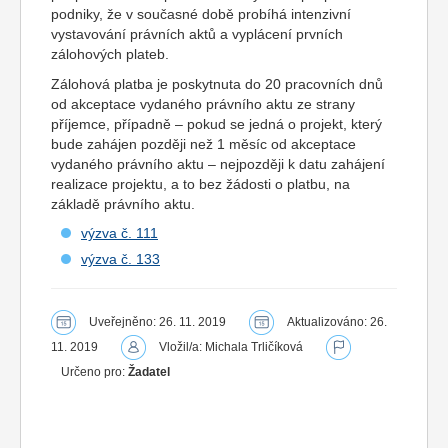
podniky, že v současné době probíhá intenzivní
vystavování právních aktů a vyplácení prvních
zálohových plateb.
Zálohová platba je poskytnuta do 20 pracovních dnů
od akceptace vydaného právního aktu ze strany
příjemce, případně – pokud se jedná o projekt, který
bude zahájen později než 1 měsíc od akceptace
vydaného právního aktu – nejpozději k datu zahájení
realizace projektu, a to bez žádosti o platbu, na
základě právního aktu.
výzva č. 111
výzva č. 133
Uveřejněno: 26. 11. 2019
Aktualizováno: 26.
11. 2019
Vložil/a: Michala Trličíková
Určeno pro:
Žadatel