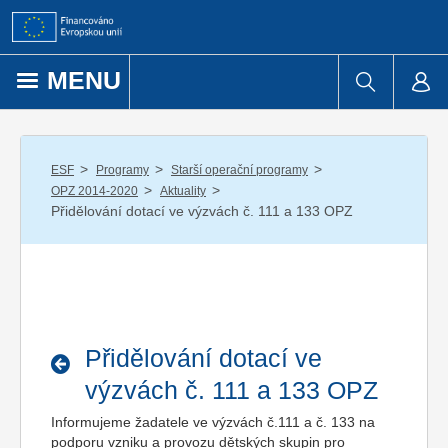
Přejít k obsahu
MENU
/
/
/
ESF
Programy
Starší operační programy
/
/
OPZ 2014-2020
Aktuality
Přidělování dotací ve výzvách č. 111 a 133 OPZ
Přidělování dotací ve
výzvách č. 111 a 133 OPZ
Informujeme žadatele ve výzvách č.111 a č. 133 na
podporu vzniku a provozu dětských skupin pro