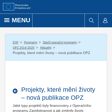
Přejít k obsahu
MENU
/
/
/
ESF
Programy
Starší operační programy
/
/
OPZ 2014-2020
Aktuality
Projekty, které mění životy – nová publikace OPZ
Projekty, které mění životy
– nová publikace OPZ
Jaké typy projektů byly financovány z Operačního
programu Zaměstnanost a jak změnily životy