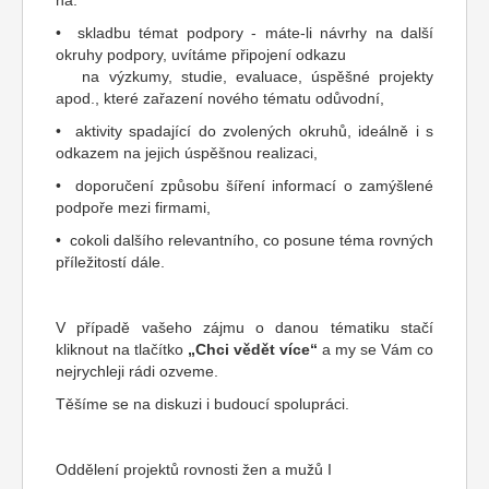
na:
• skladbu témat podpory - máte-li návrhy na další
okruhy podpory, uvítáme připojení odkazu
na výzkumy, studie, evaluace, úspěšné projekty
apod., které zařazení nového tématu odůvodní,
• aktivity spadající do zvolených okruhů, ideálně i s
odkazem na jejich úspěšnou realizaci,
• doporučení způsobu šíření informací o zamýšlené
podpoře mezi firmami,
• cokoli dalšího relevantního, co posune téma rovných
příležitostí dále.
V případě vašeho zájmu o danou tématiku stačí
kliknout na tlačítko
„Chci vědět více“
a my se Vám co
nejrychleji rádi ozveme.
Těšíme se na diskuzi i budoucí spolupráci.
Oddělení projektů rovnosti žen a mužů I