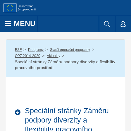
Přejít k obsahu
MENU
/
/
/
ESF
Programy
Starší operační programy
/
/
OPZ 2014-2020
Aktuality
Speciální stránky Záměru podpory diverzity a flexibility
pracovního prostředí
Speciální stránky Záměru
podpory diverzity a
flexibility pracovního