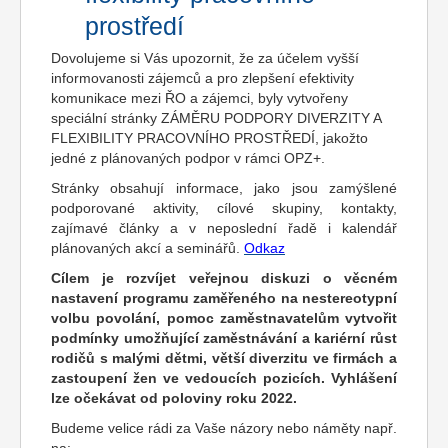
prostředí
Dovolujeme si Vás upozornit, že za účelem vyšší
informovanosti zájemců a pro zlepšení efektivity
komunikace mezi ŘO a zájemci, byly vytvořeny
speciální stránky ZÁMĚRU PODPORY DIVERZITY A
FLEXIBILITY PRACOVNÍHO PROSTŘEDÍ, jakožto
jedné z plánovaných podpor v rámci OPZ+.
Stránky obsahují informace, jako jsou zamýšlené
podporované aktivity, cílové skupiny, kontakty,
zajímavé články a v neposlední řadě i kalendář
plánovaných akcí a seminářů.
Odkaz
Cílem je rozvíjet veřejnou diskuzi o věcném
nastavení programu zaměřeného na nestereotypní
volbu povolání, pomoc zaměstnavatelům vytvořit
podmínky umožňující zaměstnávání a kariérní růst
rodičů s malými dětmi, větší diverzitu ve firmách a
zastoupení žen ve vedoucích pozicích. Vyhlášení
lze očekávat od poloviny roku 2022.
Budeme velice rádi za Vaše názory nebo náměty např.