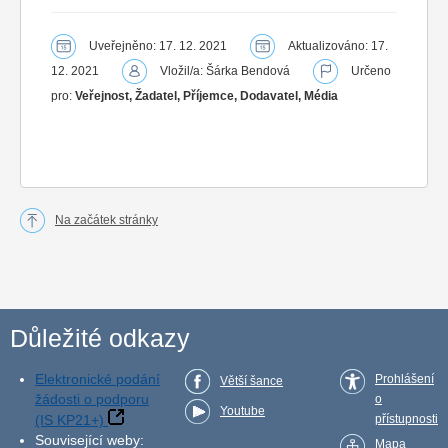
Uveřejněno: 17. 12. 2021
Aktualizováno: 17.
12. 2021
Vložil/a: Šárka Bendová
Určeno
pro:
Veřejnost, Žadatel, Příjemce, Dodavatel, Média
Na začátek stránky
Důležité odkazy
Elektronické podání
Prohlášení
Větší šance
žádosti o podporu
o
Youtube
(IS KP21+)
přístupnosti
Související weby:
Mapa