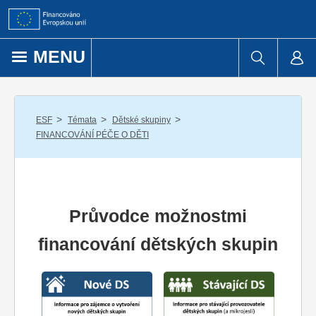
Přejít k obsahu
MENU
/
/
/
ESF
Témata
Dětské skupiny
FINANCOVÁNÍ PÉČE O DĚTI
Průvodce možnostmi
financování dětských skupin