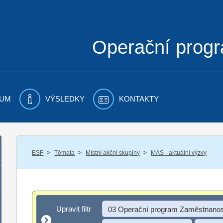
Operační prog
UM
VÝSLEDKY
KONTAKTY
/
/
/
ESF
Témata
Místní akční skupiny
MAS - aktuální výzvy
Upravit filtr
Upravit filtr
03 Operační program Zaměstnanos