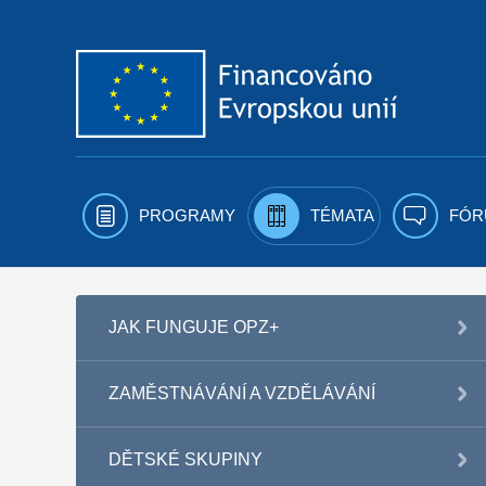
Přejít k obsahu
PROGRAMY
TÉMATA
FÓR
JAK FUNGUJE OPZ+
ZAMĚSTNÁVÁNÍ A VZDĚLÁVÁNÍ
DĚTSKÉ SKUPINY