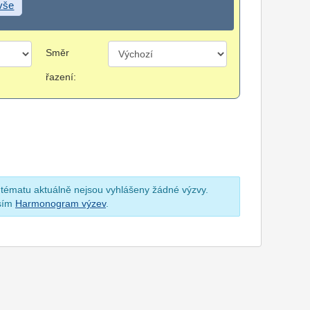
 vše
Směr
řazení:
 tématu aktuálně nejsou vyhlášeny žádné výzvy.
osím
Harmonogram výzev
.