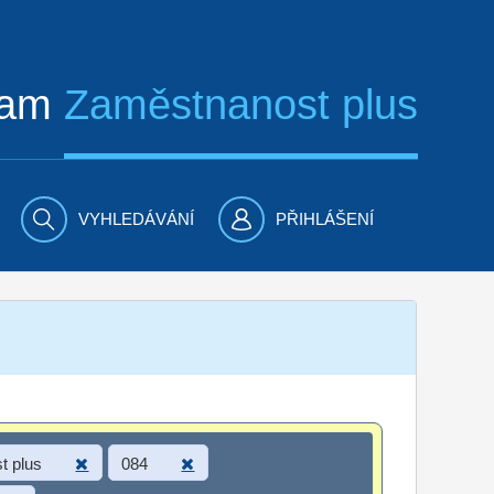
ram
Zaměstnanost plus
VYHLEDÁVÁNÍ
PŘIHLÁŠENÍ
t plus
084