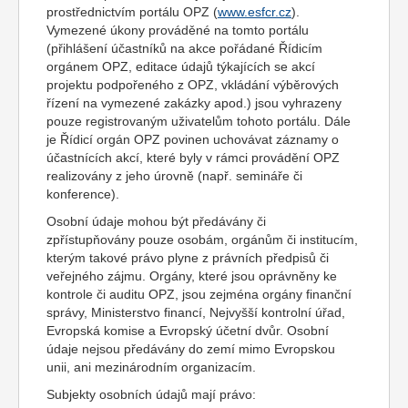
prostřednictvím portálu OPZ (
www.esfcr.cz
).
Vymezené úkony prováděné na tomto portálu
(přihlášení účastníků na akce pořádané Řídicím
orgánem OPZ, editace údajů týkajících se akcí
projektu podpořeného z OPZ, vkládání výběrových
řízení na vymezené zakázky apod.) jsou vyhrazeny
pouze registrovaným uživatelům tohoto portálu. Dále
je Řídicí orgán OPZ povinen uchovávat záznamy o
účastnících akcí, které byly v rámci provádění OPZ
realizovány z jeho úrovně (např. semináře či
konference).
Osobní údaje mohou být předávány či
zpřístupňovány pouze osobám, orgánům či institucím,
kterým takové právo plyne z právních předpisů či
veřejného zájmu. Orgány, které jsou oprávněny ke
kontrole či auditu OPZ, jsou zejména orgány finanční
správy, Ministerstvo financí, Nejvyšší kontrolní úřad,
Evropská komise a Evropský účetní dvůr. Osobní
údaje nejsou předávány do zemí mimo Evropskou
unii, ani mezinárodním organizacím.
Subjekty osobních údajů mají právo: