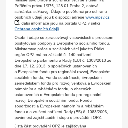
Ministerstvo práce a sociálních věcí se sídlem Na
Poříčním právu 1/376, 128 01 Praha 2, datová
schránka: sc9aavg. Údaje o pověřenci pro ochranu
osobních údajů jsou k dispozici adrese
www.mpsv.cz
, další informace jsou na portálu OPZ v sekci
Ochrana osobních údajů
.
Osobní údaje se zpracovávají v souvislosti s procesem
poskytování podpory z Evropského sociálního fondu.
Ministerstvo práce a sociálních věcí jakožto Řídicí
orgán OPZ má na základě čl. 140 nařízení
Evropského parlamentu a Rady (EU) č. 1303/2013 ze
dne 17. 12. 2013, o společných ustanoveních
o Evropském fondu pro regionální rozvoj, Evropském
sociálním fondu, Fondu soudržnosti, Evropském
zemědělském fondu pro rozvoj venkova a Evropském
námořním a rybářském fondu, o obecných
ustanoveních o Evropském fondu pro regionální
rozvoj, Evropském sociálním fondu, Fondu
soudržnosti a Evropském námořním a rybářském
fondu a o zrušení nařízení Rady (ES) č. 1083/2006,
povinnost zajistit auditní stopu o provádění OPZ.
Jistá část provádění OPZ je zajišťována