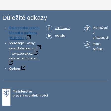
Důležité odkazy
Elektronické podání
Prohlášení
Větší šance
žádosti o podporu
o
Youtube
(IS KP21+)
přístupnosti
Související weby:
Mapa
www.dotaceeu.cz
Stránek
|
www.opjak.cz
|
www.ec.europa.eu
Kariéra