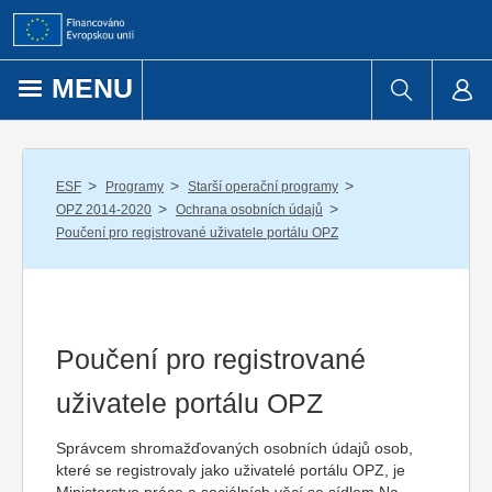
Přejít k obsahu
MENU
/
/
/
ESF
Programy
Starší operační programy
/
/
OPZ 2014-2020
Ochrana osobních údajů
Poučení pro registrované uživatele portálu OPZ
Poučení pro registrované
uživatele portálu OPZ
Správcem shromažďovaných osobních údajů osob,
které se registrovaly jako uživatelé portálu OPZ, je