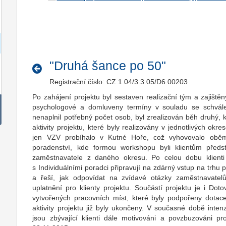
"Druhá šance po 50"
Registrační číslo: CZ.1.04/3.3.05/D6.00203
Po zahájení projektu byl sestaven realizační tým a zajištěny
psychologové a domluveny termíny v souladu se schv
nenaplnil potřebný počet osob, byl zrealizován běh druhý, kt
aktivity projektu, které byly realizovány v jednotlivých okr
jen VZV probíhalo v Kutné Hoře, což vyhovovalo obě
poradenství, kde formou workshopu byli klientům předst
zaměstnavatele z daného okresu. Po celou dobu klienti v
s Individuálními poradci připravují na zdárný vstup na trhu p
a řeší, jak odpovídat na zvídavé otázky zaměstnavate
uplatnění pro klienty projektu. Součástí projektu je i Do
vytvořených pracovních míst, které byly podpořeny dotac
aktivity projektu již byly ukončeny. V současné době inten
jsou zbývající klienti dále motivováni a povzbuzováni p