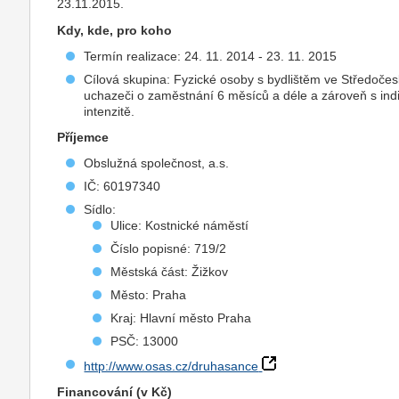
23.11.2015.
Kdy, kde, pro koho
Termín realizace: 24. 11. 2014 - 23. 11. 2015
Cílová skupina: Fyzické osoby s bydlištěm ve Středočesk
uchazeči o zaměstnání 6 měsíců a déle a zároveň s indik
intenzitě.
Příjemce
Obslužná společnost, a.s.
IČ: 60197340
Sídlo:
Ulice: Kostnické náměstí
Číslo popisné: 719/2
Městská část: Žižkov
Město: Praha
Kraj: Hlavní město Praha
PSČ: 13000
http://www.osas.cz/druhasance
Financování (v Kč)