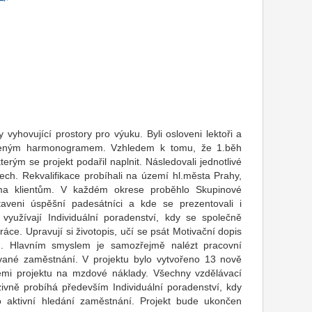
 vyhovující prostory pro výuku. Byli osloveni lektoři a
áleným harmonogramem. Vzhledem k tomu, že 1.běh
erým se projekt podařil naplnit. Následovali jednotlivé
esech. Rekvalifikace probíhali na území hl.města Prahy,
ma klientům. V každém okrese proběhlo Skupinové
aveni úspěšní padesátníci a kde se prezentovali i
yužívají Individuální poradenství, kdy se společně
ráce. Upravují si životopis, učí se psát Motivační dopis
lů. Hlavním smyslem je samozřejmě nalézt pracovní
tované zaměstnání. V projektu bylo vytvořeno 13 nově
emi projektu na mzdové náklady. Všechny vzdělávací
zivně probíhá především Individuální poradenství, kdy
ro aktivní hledání zaměstnání. Projekt bude ukončen