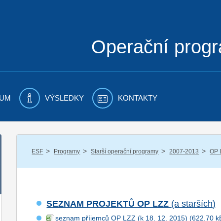
Operační prog
UM
VÝSLEDKY
KONTAKTY
/
/
/
/
ESF
Programy
Starší operační programy
2007-2013
OP 
SEZNAM PROJEKTŮ OP LZZ
(a starších)
seznam příjemců OP LZZ (k 18. 12. 2015)