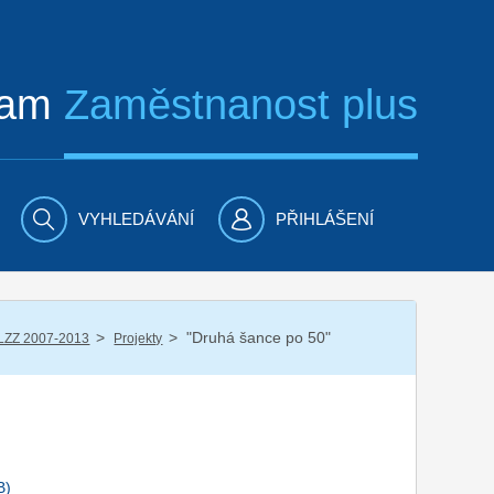
ram
Zaměstnanost plus
VYHLEDÁVÁNÍ
PŘIHLÁŠENÍ
/
/
"Druhá šance po 50"
LZZ 2007-2013
Projekty