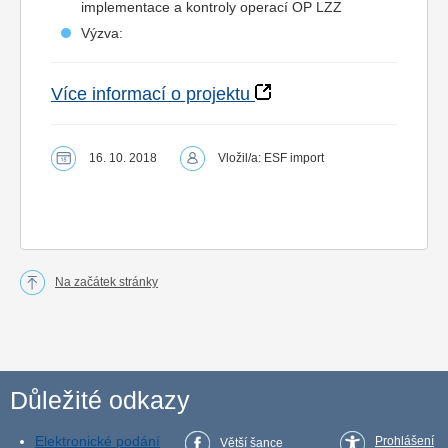
implementace a kontroly operací OP LZZ
Výzva:
Více informací o projektu
16. 10. 2018
Vložil/a: ESF import
Na začátek stránky
Důležité odkazy
Elektronické podání
Prohlášení
Větší šance