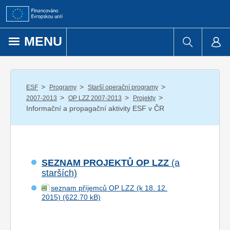
Přejít k obsahu
MENU
/
/
/
ESF
Programy
Starší operační programy
/
/
/
2007-2013
OP LZZ 2007-2013
Projekty
Informační a propagační aktivity ESF v ČR
SEZNAM PROJEKTŮ OP LZZ
(a
starších)
seznam příjemců OP LZZ (k 18. 12.
2015)