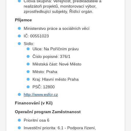
Cílová skupina: Veřejnost, předkladatelé a
realizátoři projektů, monitorovací výbor,
zprostředkující subjekty, Řídící orgán.
Příjemce
Ministerstvo práce a sociálních věcí
IČ: 00551023
Sídlo:
Ulice: Na Poříčním právu
Číslo popisné: 376/1
Městská část: Nové Město
Město: Praha
Kraj: Hlavní město Praha
PSČ: 12800
http://www.esfcr.cz
Financování (v Kč)
Operační program Zaměstnanost
Prioritní osa 6
Investiční priorita: 6.1 - Podpora řízení,