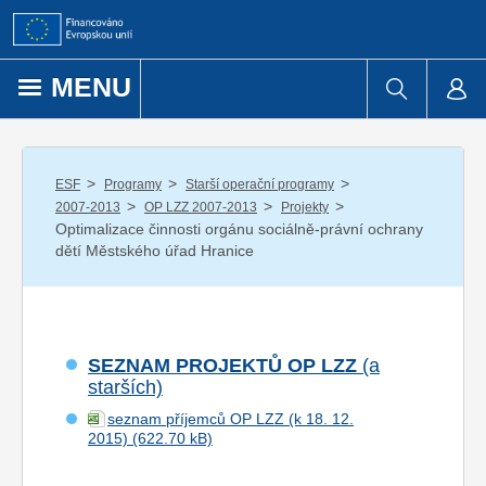
Přejít k obsahu
MENU
/
/
/
ESF
Programy
Starší operační programy
/
/
/
2007-2013
OP LZZ 2007-2013
Projekty
Optimalizace činnosti orgánu sociálně-právní ochrany
dětí Městského úřad Hranice
SEZNAM PROJEKTŮ OP LZZ
(a
starších)
seznam příjemců OP LZZ (k 18. 12.
2015)