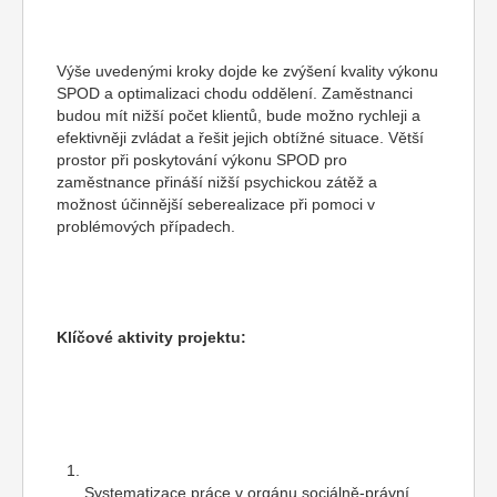
Výše uvedenými kroky dojde ke zvýšení kvality výkonu
SPOD a optimalizaci chodu oddělení. Zaměstnanci
budou mít nižší počet klientů, bude možno rychleji a
efektivněji zvládat a řešit jejich obtížné situace. Větší
prostor při poskytování výkonu SPOD pro
zaměstnance přináší nižší psychickou zátěž a
možnost účinnější seberealizace při pomoci v
problémových případech.
Klíčové aktivity projektu:
Systematizace práce v orgánu sociálně-právní