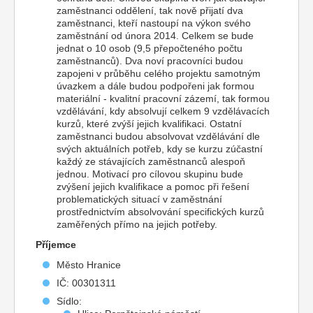
zaměstnanci oddělení, tak nově přijatí dva
zaměstnanci, kteří nastoupí na výkon svého
zaměstnání od února 2014. Celkem se bude
jednat o 10 osob (9,5 přepočteného počtu
zaměstnanců). Dva noví pracovníci budou
zapojeni v průběhu celého projektu samotným
úvazkem a dále budou podpořeni jak formou
materiální - kvalitní pracovní zázemí, tak formou
vzdělávání, kdy absolvují celkem 9 vzdělávacích
kurzů, které zvýší jejich kvalifikaci. Ostatní
zaměstnanci budou absolvovat vzdělávání dle
svých aktuálních potřeb, kdy se kurzu zúčastní
každý ze stávajících zaměstnanců alespoň
jednou. Motivací pro cílovou skupinu bude
zvýšení jejich kvalifikace a pomoc při řešení
problematických situací v zaměstnání
prostřednictvím absolvování specifických kurzů
zaměřených přímo na jejich potřeby.
Příjemce
Město Hranice
IČ: 00301311
Sídlo: