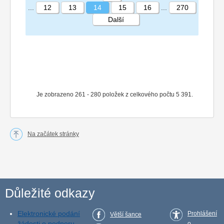
...
12
13
14
15
16
...
270
Další
STRÁNKA 14 270
Je zobrazeno 261 - 280 položek z celkového počtu 5 391.
Na začátek stránky
Důležité odkazy
Elektronické podání
Prohlášení
Větší šance
žádosti o podporu
o