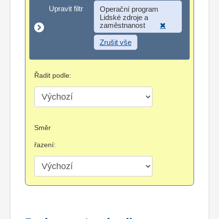
Upravit filtr
Upravit filtr
Operační program
Lidské zdroje a
zaměstnanost
Zrušit vše
Řadit podle:
Směr
řazení: