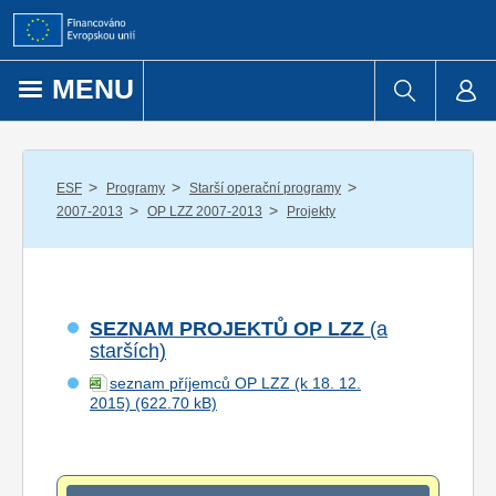
Přejít k obsahu
MENU
/
/
/
ESF
Programy
Starší operační programy
/
/
2007-2013
OP LZZ 2007-2013
Projekty
SEZNAM PROJEKTŮ OP LZZ
(a
starších)
seznam příjemců OP LZZ (k 18. 12.
2015)