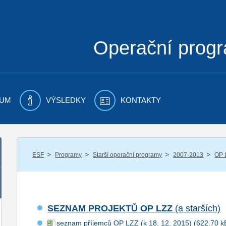
Operační prog
UM
VÝSLEDKY
KONTAKTY
/
/
/
/
ESF
Programy
Starší operační programy
2007-2013
OP 
SEZNAM PROJEKTŮ OP LZZ
(a starších)
seznam příjemců OP LZZ (k 18. 12. 2015)