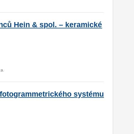
nců Hein & spol. – keramické
.o.
j fotogrammetrického systému