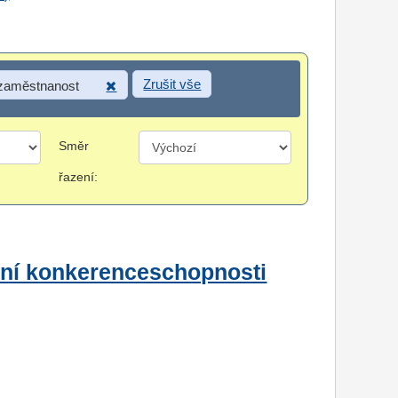
Zrušit vše
 zaměstnanost
Směr
řazení:
lení konkerenceschopnosti