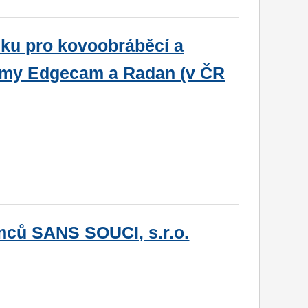
ku pro kovoobráběcí a
stémy Edgecam a Radan (v ČR
nců SANS SOUCI, s.r.o.