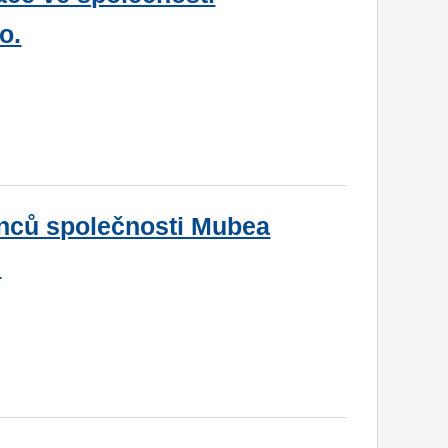
o.
anců společnosti Mubea
.