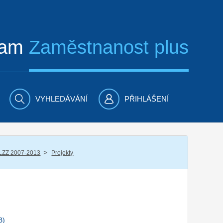
ram
Zaměstnanost plus
VYHLEDÁVÁNÍ
PŘIHLÁŠENÍ
/
LZZ 2007-2013
Projekty