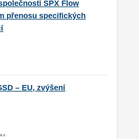
společnosti SPX Flow
ím přenosu specifických
í
GSD – EU, zvýšení
a.s.