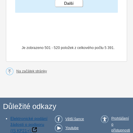
Další
STRÁNKA 26 270
Je zobrazeno 501 - 520 položek z celkového počtu 5 391.
Na začátek stránky
Důležité odkazy
Elektronické podání
Prohlášení
Větší šance
žádosti o podporu
o
Youtube
(IS KP21+)
přístupnosti