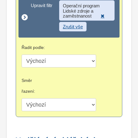
Upravit filtr
Upravit filtr
Operační program
Lidské zdroje a
zaměstnanost
Zrušit vše
Řadit podle:
Směr
řazení: