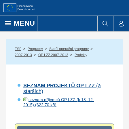
Přejít k obsahu
MENU
/
/
/
ESF
Programy
Starší operační programy
/
/
2007-2013
OP LZZ 2007-2013
Projekty
SEZNAM PROJEKTŮ OP LZZ
(a
starších)
seznam příjemců OP LZZ (k 18. 12.
2015)