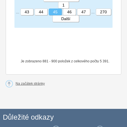
1
...
43
44
45
46
47
...
270
Další
STRÁNKA 45 270
Je zobrazeno 881 - 900 položek z celkového počtu 5 391.
Na začátek stránky
Důležité odkazy