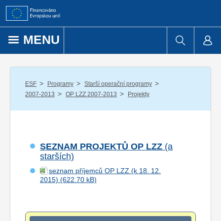
Přejít k obsahu
MENU
/
/
/
ESF
Programy
Starší operační programy
/
/
2007-2013
OP LZZ 2007-2013
Projekty
SEZNAM PROJEKTŮ OP LZZ
(a
starších)
seznam příjemců OP LZZ (k 18. 12.
2015)