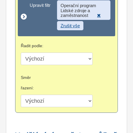
Upravit filtr
Upravit filtr
Operační program
Lidské zdroje a
zaměstnanost
Zrušit vše
Řadit podle:
Směr
řazení: