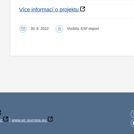
Více informací o projektu
30. 8. 2022
Vložil/a: ESF import
z
|
www.ec.europa.eu