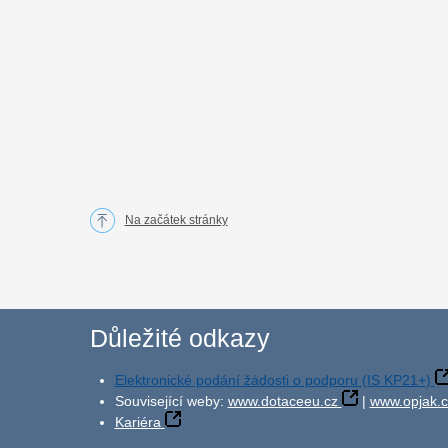
Na začátek stránky
Důležité odkazy
Elektronické podání žádosti o podporu (IS KP21+)
Související weby:
www.dotaceeu.cz
|
www.opjak.c
Kariéra