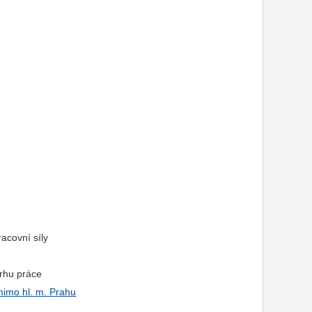
racovní síly
trhu práce
mimo hl. m. Prahu