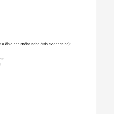
e a čísla popisného nebo čísla evidenčního):
023
2