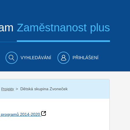
ram
Zaměstnanost plus
VYHLEDÁVÁNÍ
PŘIHLÁŠENÍ
/
Dětská skupina Zvoneček
Projekty
h programů 2014-2020