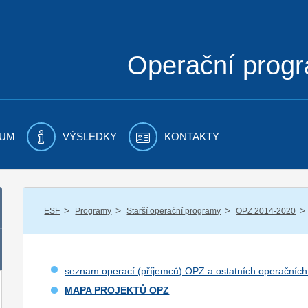
Operační prog
UM
VÝSLEDKY
KONTAKTY
/
/
/
/
ESF
Programy
Starší operační programy
OPZ 2014-2020
seznam operací (příjemců) OPZ a ostatních operačníc
MAPA PROJEKTŮ OPZ