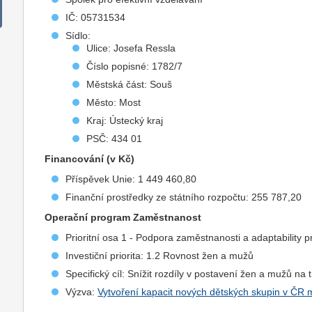
IČ: 05731534
Sídlo:
Ulice: Josefa Ressla
Číslo popisné: 1782/7
Městská část: Souš
Město: Most
Kraj: Ústecký kraj
PSČ: 434 01
Financování (v Kč)
Příspěvek Unie: 1 449 460,80
Finanční prostředky ze státního rozpočtu: 255 787,20
Operační program Zaměstnanost
Prioritní osa 1 - Podpora zaměstnanosti a adaptability p
Investiční priorita: 1.2 Rovnost žen a mužů
Specifický cíl: Snížit rozdíly v postavení žen a mužů na 
Výzva:
Vytvoření kapacit nových dětských skupin v ČR 