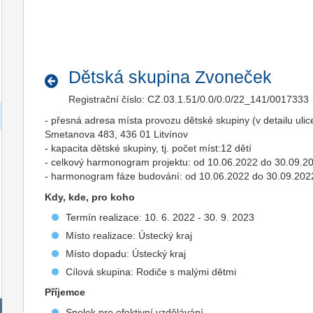
Dětská skupina Zvoneček
Registrační číslo: CZ.03.1.51/0.0/0.0/22_141/0017333
- přesná adresa místa provozu dětské skupiny (v detailu ulic
Smetanova 483, 436 01 Litvínov
- kapacita dětské skupiny, tj. počet míst:12 dětí
- celkový harmonogram projektu: od 10.06.2022 do 30.09.2
- harmonogram fáze budování: od 10.06.2022 do 30.09.202
Kdy, kde, pro koho
Termín realizace: 10. 6. 2022 - 30. 9. 2023
Místo realizace: Ústecký kraj
Místo dopadu: Ústecký kraj
Cílová skupina: Rodiče s malými dětmi
Příjemce
Spolek pro efektivní vzdělávání