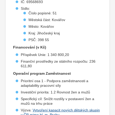
IČ: 69568693
Sídlo:
Číslo popisné: 51
Městská část: Kovářov
Město: Kovářov
Kraj: Jihočeský kraj
PSČ: 398 55
Financování (v Kč)
Příspěvek Unie: 1 340 800,20
Finanční prostředky ze státního rozpočtu: 236
611,80
Operační program Zaměstnanost
Prioritní osa 1 - Podpora zaměstnanosti a
adaptability pracovní síly
Investiční priorita: 1.2 Rovnost žen a mužů
Specifický cíl: Snížit rozdíly v postavení žen a
mužů na trhu práce
Výzva:
Vytvoření kapacit nových dětských skupin
v ČR mimo hl. m. Prahu