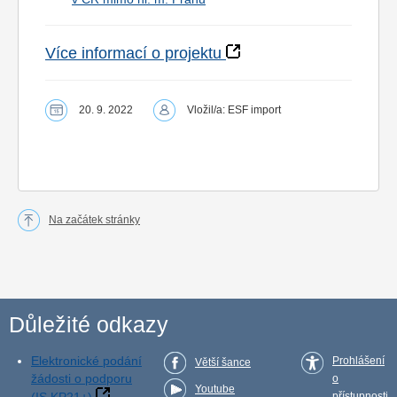
Více informací o projektu
20. 9. 2022
Vložil/a: ESF import
Na začátek stránky
Důležité odkazy
Elektronické podání
Prohlášení
Větší šance
žádosti o podporu
o
Youtube
přístupnosti