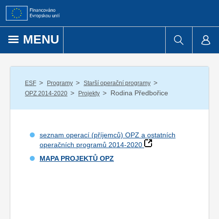
Přejít k obsahu
MENU
/
/
/
ESF
Programy
Starší operační programy
/
/
Rodina Předbořice
OPZ 2014-2020
Projekty
seznam operací (příjemců) OPZ a ostatních
operačních programů 2014-2020
MAPA PROJEKTŮ OPZ