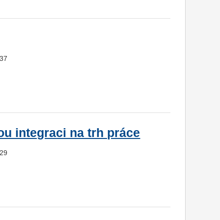
937
u integraci na trh práce
929