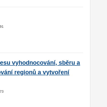
091
ocesu vyhodnocování, sběru a
vání regionů a vytvoření
673