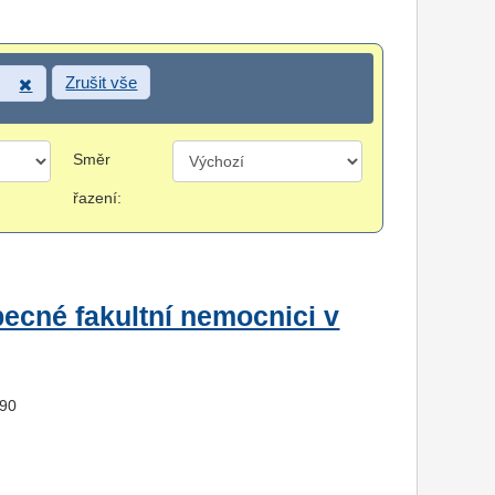
Zrušit vše
Směr
řazení:
ecné fakultní nemocnici v
490