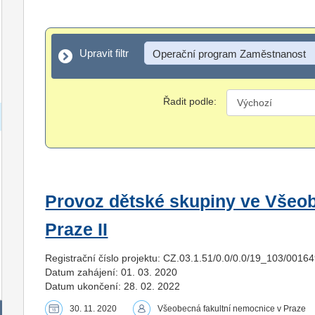
Upravit filtr
Upravit filtr
Operační program Zaměstnanost
Řadit podle:
Provoz dětské skupiny ve Všeob
Praze II
Registrační číslo projektu: CZ.03.1.51/0.0/0.0/19_103/0016
Datum zahájení: 01. 03. 2020
Datum ukončení: 28. 02. 2022
30. 11. 2020
Všeobecná fakultní nemocnice v Praze