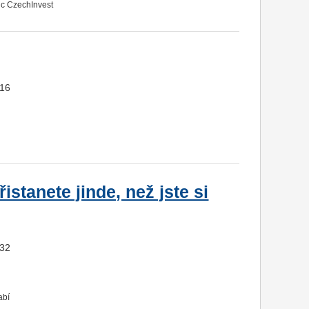
ic CzechInvest
716
istanete jinde, než jste si
932
abí