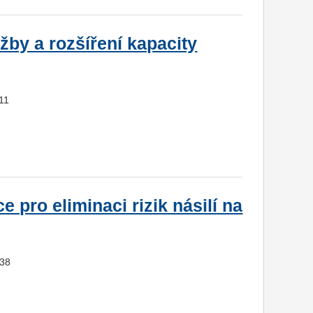
žby a rozšíření kapacity
111
 pro eliminaci rizik násilí na
938