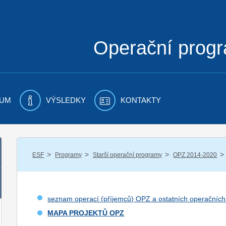
Operační prog
UM
VÝSLEDKY
KONTAKTY
/
/
/
/
ESF
Programy
Starší operační programy
OPZ 2014-2020
seznam operací (příjemců) OPZ a ostatních operačníc
MAPA PROJEKTŮ OPZ