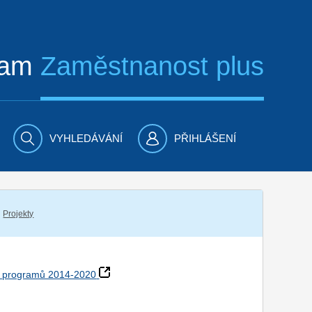
ram
Zaměstnanost plus
VYHLEDÁVÁNÍ
PŘIHLÁŠENÍ
Projekty
h programů 2014-2020