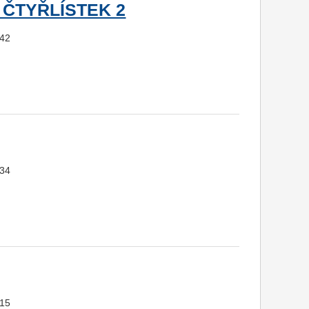
ČTYŘLÍSTEK 2
542
034
015