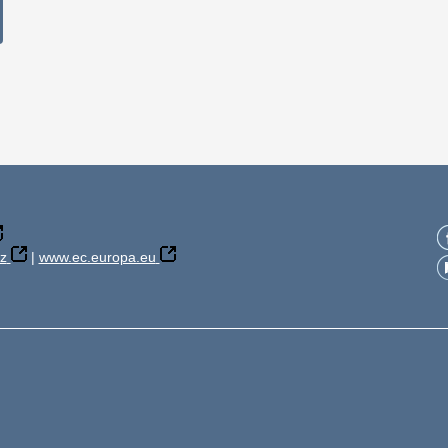
z
|
www.ec.europa.eu