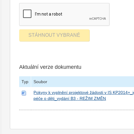
Aktuální verze dokumentu
Typ
Soubor
Pokyny k vyplnění projektové žádosti v IS KP2014+_
péče o děti_vydání B3 - REŽIM ZMĚN