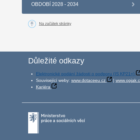
OBDOBÍ 2028 - 2034
Na začátek stránky
Důležité odkazy
Elektronické podání žádosti o podporu (IS KP21+)
Související weby:
www.dotaceeu.cz
|
www.opjak.c
Kariéra