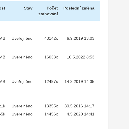
ost
Stav
Počet
Poslední změna
stahování
2MB
Uveřejněno
43142x
6.9.2019 13:03
3MB
Uveřejněno
16033x
16.5.2022 8:53
MB
Uveřejněno
12497x
14.3.2019 14:35
21k
Uveřejněno
13355x
30.5.2016 14:17
65k
Uveřejněno
14456x
4.5.2020 14:41