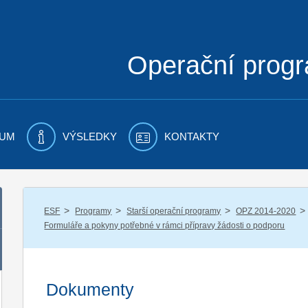
Operační prog
UM
VÝSLEDKY
KONTAKTY
/
/
/
/
ESF
Programy
Starší operační programy
OPZ 2014-2020
Formuláře a pokyny potřebné v rámci přípravy žádosti o podporu
Dokumenty