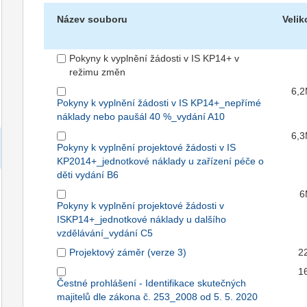
Název souboru
Velik
Pokyny k vyplnění žádosti v IS KP14+ v
režimu změn
6,
Pokyny k vyplnění žádosti v IS KP14+_nepřímé
náklady nebo paušál 40 %_vydání A10
6,
Pokyny k vyplnění projektové žádosti v IS
KP2014+_jednotkové náklady u zařízení péče o
děti vydání B6
6
Pokyny k vyplnění projektové žádosti v
ISKP14+_jednotkové náklady u dalšího
vzdělávání_vydání C5
Projektový záměr (verze 3)
2
1
Čestné prohlášení - Identifikace skutečných
majitelů dle zákona č. 253_2008 od 5. 5. 2020