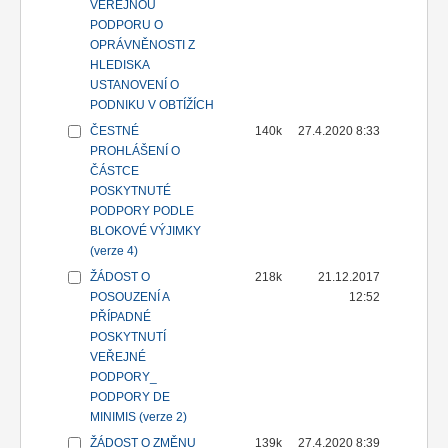
VEŘEJNOU
PODPORU O
OPRÁVNĚNOSTI Z
HLEDISKA
USTANOVENÍ O
PODNIKU V OBTÍŽÍCH
ČESTNÉ
140k
27.4.2020 8:33
PROHLÁŠENÍ O
ČÁSTCE
POSKYTNUTÉ
PODPORY PODLE
BLOKOVÉ VÝJIMKY
(verze 4)
ŽÁDOST O
218k
21.12.2017
POSOUZENÍ A
12:52
PŘÍPADNÉ
POSKYTNUTÍ
VEŘEJNÉ
PODPORY_
PODPORY DE
MINIMIS (verze 2)
ŽÁDOST O ZMĚNU
139k
27.4.2020 8:39