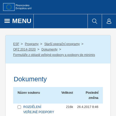
Přejít k obsahu
MENU
/
/
/
ESF
Programy
Starší operační programy
/
/
OPZ 2014-2020
Dokumenty
Formuláře z oblasti veřejné podpory a podpory de minimis
Dokumenty
Název souboru
Velikost
Poslední
změna
ROZDĚLENÍ
216k
26.4.2017 8:46
VEŘEJNÉ PODPORY