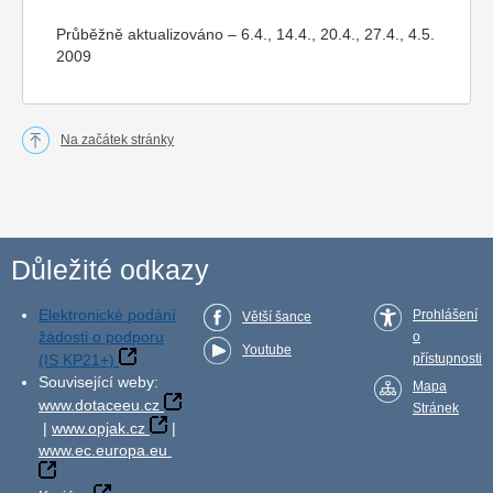
Průběžně aktualizováno – 6.4., 14.4., 20.4., 27.4., 4.5.
2009
Na začátek stránky
Důležité odkazy
Elektronické podání
Prohlášení
Větší šance
žádosti o podporu
o
Youtube
(IS KP21+)
přístupnosti
Související weby:
Mapa
www.dotaceeu.cz
Stránek
|
www.opjak.cz
|
www.ec.europa.eu