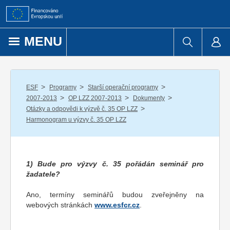
Přejít k obsahu
MENU
/
/
/
ESF
Programy
Starší operační programy
/
/
/
2007-2013
OP LZZ 2007-2013
Dokumenty
/
Otázky a odpovědi k výzvě č. 35 OP LZZ
Harmonogram u výzvy č. 35 OP LZZ
1) Bude pro výzvy č. 35 pořádán seminář pro
žadatele?
Ano, termíny seminářů budou zveřejněny na
webových stránkách
www.esfcr.cz
.