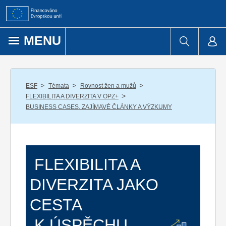
Přejít k obsahu
MENU
/
/
/
ESF
Témata
Rovnost žen a mužů
/
FLEXIBILITA A DIVERZITA V OPZ+
BUSINESS CASES, ZAJÍMAVÉ ČLÁNKY A VÝZKUMY
FLEXIBILITA A
DIVERZITA JAKO
CESTA
K ÚSPĚCHU