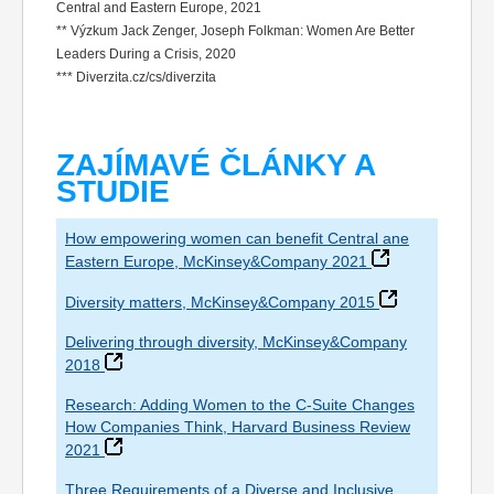
Central and Eastern Europe, 2021
** Výzkum Jack Zenger, Joseph Folkman: Women Are Better
Leaders During a Crisis, 2020
*** Diverzita.cz/cs/diverzita
ZAJÍMAVÉ ČLÁNKY A
STUDIE
How empowering women can benefit Central ane
Eastern Europe, McKinsey&Company 2021
Diversity matters, McKinsey&Company 2015
Delivering through diversity, McKinsey&Company
2018
Research: Adding Women to the C-Suite Changes
How Companies Think, Harvard Business Review
2021
Three Requirements of a Diverse and Inclusive