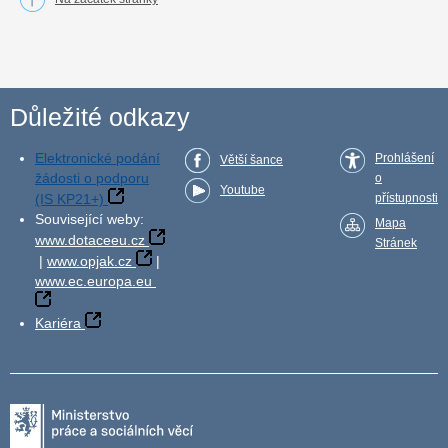
Důležité odkazy
Elektronické podání
Prohlášení
Větší šance
žádosti o podporu
o
Youtube
(IS KP21+)
přístupnosti
Související weby:
Mapa
www.dotaceeu.cz
Stránek
|
www.opjak.cz
|
www.ec.europa.eu
Kariéra