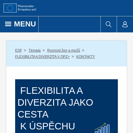
Přejít k obsahu
MENU
/
/
/
ESF
Témata
Rovnost žen a mužů
/
FLEXIBILITA A DIVERZITA V OPZ+
KONTAKTY
FLEXIBILITA A
DIVERZITA JAKO
CESTA
K ÚSPĚCHU