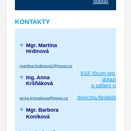
KONTAKTY
Mgr. Martina
Hrdinová
martina.hrdinova1@mpsv.cz
ESF fórum pro poklá
Ing. Anna
dotazů
Kršňáková
a sdílení názorů
diverzita.flexibilita@m
anna.krsnakova@mpsv.cz
Mgr. Barbora
Koníková