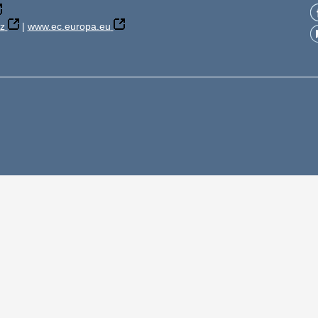
z
|
www.ec.europa.eu