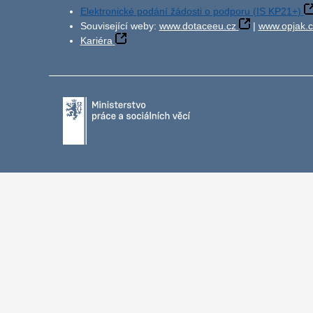
Elektronické podání žádosti o podporu (IS KP21+)
Související weby:
www.dotaceeu.cz
|
www.opjak.c
Kariéra