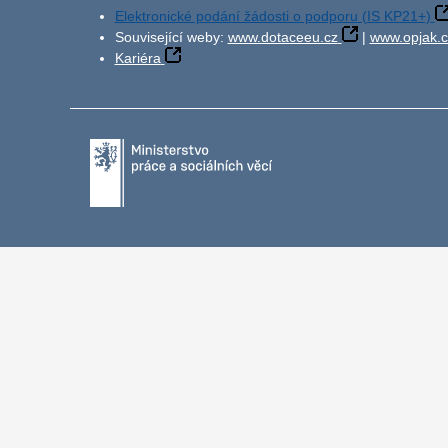
Elektronické podání žádosti o podporu (IS KP21+)
Související weby:
www.dotaceeu.cz
|
www.opjak.c
Kariéra