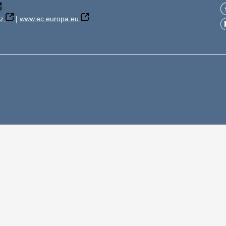
z
|
www.ec.europa.eu