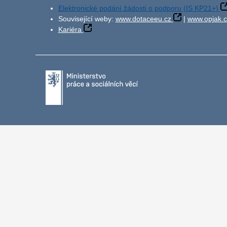
Elektronické podání žádosti o podporu (IS KP21+)
Související weby:
www.dotaceeu.cz
|
www.opjak.c
Kariéra