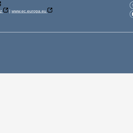
z
|
www.ec.europa.eu