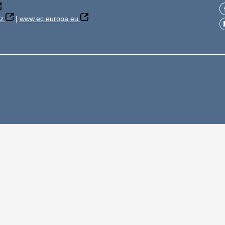
z
|
www.ec.europa.eu