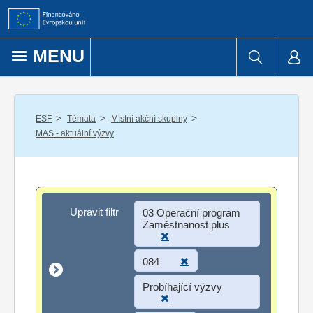
Přejít k obsahu
MENU
/
/
/
ESF
Témata
Místní akční skupiny
MAS - aktuální výzvy
Upravit filtr
Upravit filtr
03 Operační program
Zaměstnanost plus
084
Probíhající výzvy