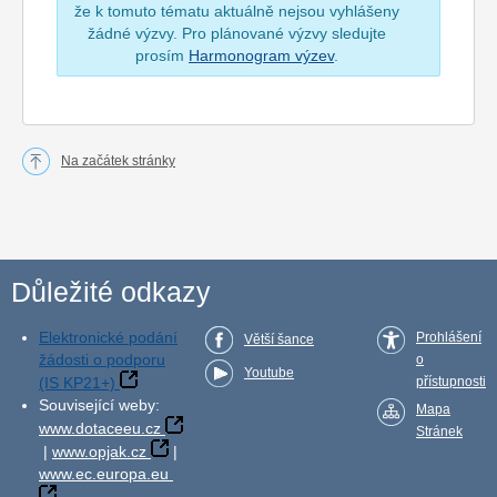
že k tomuto tématu aktuálně nejsou vyhlášeny
žádné výzvy. Pro plánované výzvy sledujte
prosím
Harmonogram výzev
.
Na začátek stránky
Důležité odkazy
Elektronické podání
Prohlášení
Větší šance
žádosti o podporu
o
Youtube
(IS KP21+)
přístupnosti
Související weby:
Mapa
www.dotaceeu.cz
Stránek
|
www.opjak.cz
|
www.ec.europa.eu