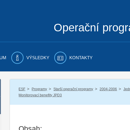
Operační prog
UM
VÝSLEDKY
KONTAKTY
/
/
/
/
ESF
Programy
Starší operační programy
2004-2006
Jed
Monitorovací benefity JPD3
Obsah: