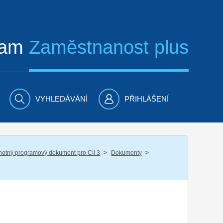
ram
Zaměstnanost plus
VYHLEDÁVÁNÍ
PŘIHLÁŠENÍ
/
/
notný programový dokument pro Cíl 3
Dokumenty