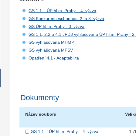
GS 1.1 – ÚP hl.m. Prahy – 4. výzva
GS Konkurenceschopnost 2. a 3. výzva
GS ÚP hl.m. Prahy - 3. výzva
GS 1.1, 2.2 a 4.1 JPD3 vyhlašovaná ÚP hl.m. Prahy - 2.
GS vyhlašovaná MHMP
GS vyhlašovaná MPSV
Opatření 4.1 - Adaptabilita
Dokumenty
Název souboru
Velik
GS 1.1 – ÚP hl.m. Prahy – 4. výzva
1,