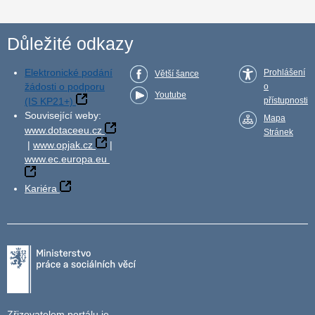
Důležité odkazy
Elektronické podání
Prohlášení
Větší šance
žádosti o podporu
o
Youtube
(IS KP21+)
přístupnosti
Související weby:
Mapa
www.dotaceeu.cz
Stránek
|
www.opjak.cz
|
www.ec.europa.eu
Kariéra
Zřizovatelem portálu je