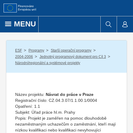
Přejít k obsahu
MENU
/
/
/
ESF
Programy
Starší operační programy
/
/
2004-2006
Jednotný programový dokument pro Cíl 3
Národní/regionální a systémové projekty
Název projektu:
Návrat do práce v Praze
Registrační číslo:
CZ.04.3.07/1.1.00.1/0004
Opatření:
1.1
Subjekt:
Úřad práce hl.m. Prahy
Popis:
Projekt je zaměřen na pomoc dlouhodobě
nezaměstnaným uchazečům o zaměstnání, kteří mají
nízkou kvalifikaci nebo kvalifikaci nevyhovující