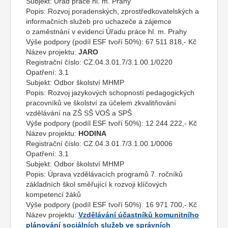
Subjekt:
Úřad práce hl. m. Prahy
Popis:
Rozvoj poradenských, zprostředkovatelských a
informačních služeb pro uchazeče a zájemce
o zaměstnání v evidenci Úřadu práce hl. m. Prahy
Výše podpory (podíl ESF tvoří 50%):
67 511 818,- Kč
Název projektu:
JARO
Registrační číslo:
CZ.04.3.01.7/3.1.00.1/0220
Opatření:
3.1
Subjekt:
Odbor školství MHMP
Popis:
Rozvoj jazykových schopností pedagogických
pracovníků ve školství za účelem zkvalitňování
vzdělávání na ZŠ SŠ VOŠ a SPŠ
Výše podpory (podíl ESF tvoří 50%):
12 244 222,- Kč
Název projektu:
HODINA
Registrační číslo:
CZ.04.3.01.7/3.1.00.1/0006
Opatření:
3.1
Subjekt:
Odbor školství MHMP
Popis:
Úprava vzdělávacích programů 7. ročníků
základních škol směřující k rozvoji klíčových
kompetencí žáků
Výše podpory (podíl ESF tvoří 50%):
16 971 700,- Kč
Název projektu:
Vzdělávání účastníků komunitního
plánování sociálních služeb ve správních