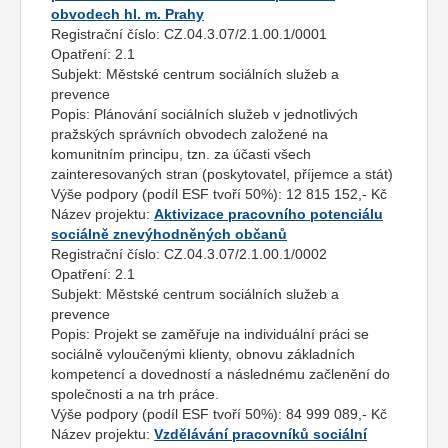
obvodech hl. m. Prahy
Registrační číslo:
CZ.04.3.07/2.1.00.1/0001
Opatření:
2.1
Subjekt:
Městské centrum sociálních služeb a
prevence
Popis:
Plánování sociálních služeb v jednotlivých
pražských správních obvodech založené na
komunitním principu, tzn. za účasti všech
zainteresovaných stran (poskytovatel, příjemce a stát)
Výše podpory (podíl ESF tvoří 50%):
12 815 152,- Kč
Název projektu:
Aktivizace pracovního potenciálu
sociálně znevýhodněných občanů
Registrační číslo:
CZ.04.3.07/2.1.00.1/0002
Opatření:
2.1
Subjekt:
Městské centrum sociálních služeb a
prevence
Popis:
Projekt se zaměřuje na individuální práci se
sociálně vyloučenými klienty, obnovu základních
kompetencí a dovedností a následnému začlenění do
společnosti a na trh práce.
Výše podpory (podíl ESF tvoří 50%):
84 999 089,- Kč
Název projektu:
Vzdělávání pracovníků sociální